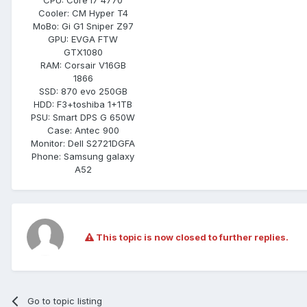
Cooler:
CM Hyper T4
MoBo:
Gi G1 Sniper Z97
GPU:
EVGA FTW
GTX1080
RAM:
Corsair V16GB
1866
SSD:
870 evo 250GB
HDD:
F3+toshiba 1+1TB
PSU:
Smart DPS G 650W
Case:
Antec 900
Monitor:
Dell S2721DGFA
Phone:
Samsung galaxy
A52
This topic is now closed to further replies.
Go to topic listing