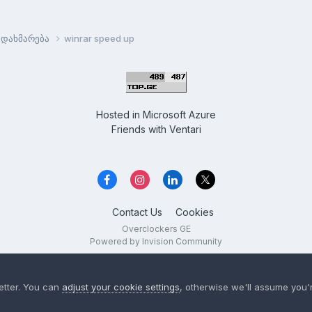
დახმარება
winrar speed up
Hosted in
Microsoft Azure
Friends with
Ventari
Contact Us
Cookies
Overclockers GE
Powered by Invision Community
etter. You can
adjust your cookie settings
, otherwise we'll assume you'