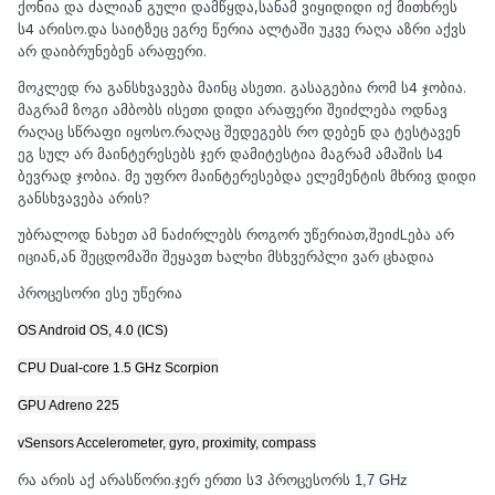
ქონია და ძალიან გული დამწყდა,სანამ ვიყიდიდი იქ მითხრეს
ს4 არისო.და საიტზეც ეგრე წერია ალტაში უკვე რაღა აზრი აქვს
არ დაიბრუნებენ არაფერი.
მოკლედ რა განსხვავება მაინც ასეთი. გასაგებია რომ ს4 ჯობია.
მაგრამ ზოგი ამბობს ისეთი დიდი არაფერი შეიძლება ოდნავ
რაღაც სწრაფი იყოსო.რაღაც შედეგებს რო დებენ და ტესტავენ
ეგ სულ არ მაინტერესებს ჯერ დამიტესტია მაგრამ ამაშის ს4
ბევრად ჯობია. მე უფრო მაინტერესებდა ელემენტის მხრივ დიდი
განსხვავება არის?
უბრალოდ ნახეთ ამ ნაძირლებს როგორ უწერიათ,შეიძLება არ
იციან,ან შეცდომაში შეყავთ ხალხი მსხვერპლი ვარ ცხადია
პროცესორი ესე უწერია
OS Android OS, 4.0 (ICS)
CPU Dual-core 1.5 GHz Scorpion
GPU Adreno 225
vSensors Accelerometer, gyro, proximity, compass
რა არის აქ არასწორი.ჯერ ერთი ს3 პროცესორს
1,7 GHz