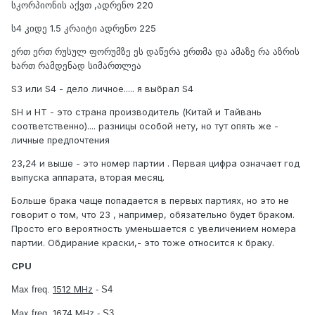
სკორპიონის აქვთ ,ადრენო 220
ს4 კიდე 1.5 კრაიტი ადრენო 225
ერთ ერთ რუსულ ფორუმზე ეს დაწერა ერთმა და ამაზე რა აზრის
ხართ რამდენად სიმართლეა
S3 или S4 - дело личное..... я выбрал S4
SH и HT - это страна производитель (Китай и Тайвань
соответственно).... разницы особой нету, но тут опять же -
личные предпочтения
23,24 и выше - это номер партии . Первая цифра означает год
выпуска аппарата, вторая месяц.
Больше брака чаще попадается в первых партиях, но это не
говорит о том, что 23 , например, обязательно будет браком.
Просто его вероятность уменьшается с увеличением номера
партии. Обдирание краски,- это тоже относится к браку.
CPU
1512 MHz
Max freq.
- S4
1674 MHz
Max freq.
- S3