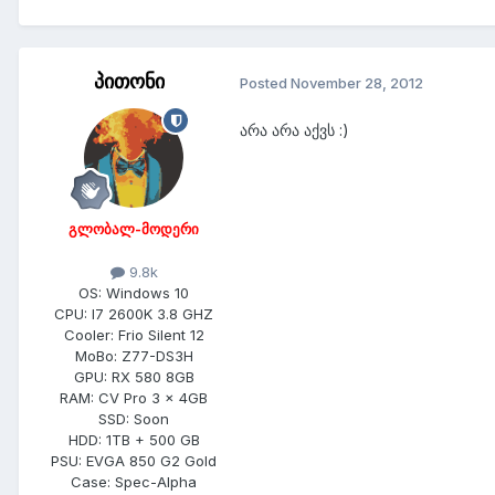
პითონი
Posted
November 28, 2012
არა არა აქვს :)
გლობალ-მოდერი
9.8k
OS:
Windows 10
CPU:
I7 2600K 3.8 GHZ
Cooler:
Frio Silent 12
MoBo:
Z77-DS3H
GPU:
RX 580 8GB
RAM:
CV Pro 3 x 4GB
SSD:
Soon
HDD:
1TB + 500 GB
PSU:
EVGA 850 G2 Gold
Case:
Spec-Alpha