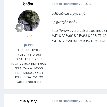
მიშო
Posted
November 28, 2012
მისამართი შეგეშალა.
აქ გახსენი თემა.
http://www.overclockers.ge/index.
%E1%83%90%E1%83%9E%E1%8
VIP
%E1%83%9E%E1%83%A0%E1%8
13.1k
CPU:
I7-5820K
MoBo:
MSI X99S
GPU:
HIS HD 7950
RAM:
Balistix DDR4 8GB
SSD:
Crucial M550
HDD:
M550 256GB
PSU:
EVGA 750 G2
Case:
Fractal R4
c.a.y.z.y
Posted
November 28, 2012