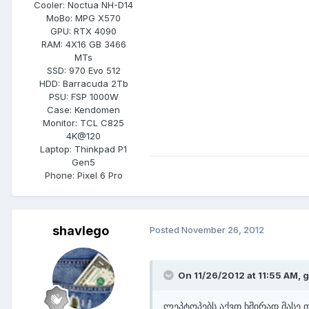
Cooler:
Noctua NH-D14
MoBo:
MPG X570
GPU:
RTX 4090
RAM:
4X16 GB 3466
MTs
SSD:
970 Evo 512
HDD:
Barracuda 2Tb
PSU:
FSP 1000W
Case:
Kendomen
Monitor:
TCL C825
4K@120
Laptop:
Thinkpad P1
Gen5
Phone:
Pixel 6 Pro
shavlego
Posted
November 26, 2012
On 11/26/2012 at 11:55 AM, g
ლეპტოპებს აქვთ ხშირად მასე,