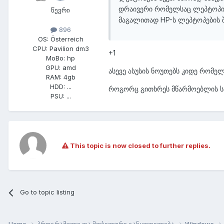
დრაივერი რომელსაც ლეპტოპის 
წევრი
მაგალითად HP-ს ლეპტოპების შემ
896
OS:
Österreich
CPU:
Pavilion dm3
+1
MoBo:
hp
GPU:
amd
ასევე ასუსის ნოუთებს კიდე რომე
RAM:
4gb
HDD:
...
როგორც გითხრეს მწარმოებლის სა
PSU:
...
This topic is now closed to further replies.
Go to topic listing
Home
პროგრამული და მობილური განყოფილება
Windows