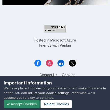
Hosted in
Microsoft Azure
Friends with
Ventari
Contact Us
Cookies
Overclockers GE
Important Information
Powered by Invision Community
We have placed
cookies
on your device to help make this website
better. You can
adjust your cookie settings
, otherwise we'll
assume you're okay to continue.
Accept Cookies
Reject Cookies