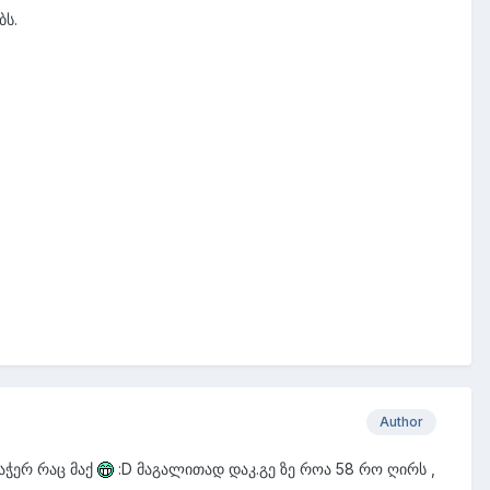
ბს.
Author
აჭერ რაც მაქ
:D მაგალითად დაკ.გე ზე როა 58 რო ღირს ,