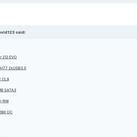
avid123 said:
 212 EVO
l H77 2xUSB3.0
z CL9
MB SATA3
D-RW
2Bit OC
U