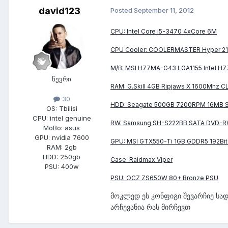
david123
Posted
September 11, 2012
CPU: Intel Core i5-3470 4xCore 6M
CPU Cooler: COOLERMASTER Hyper 21
M/B: MSI H77MA-G43 LGA1155 Intel H7
წევრი
RAM: G.Skill 4GB Ripjaws X 1600Mhz C
30
HDD: Seagate 500GB 7200RPM 16MB 
OS:
Tbilisi
CPU:
intel genuine
RW: Samsung SH-S222BB SATA DVD-
MoBo:
asus
GPU:
nvidia 7600
GPU: MSI GTX550-Ti 1GB GDDR5 192Bi
RAM:
2gb
HDD:
250gb
Case: Raidmax Viper
PSU:
400w
PSU: OCZ ZS650W 80+ Bronze PSU
მოკლედ ეს კონფიგი შევარჩიე სა
არჩევანია რას მირჩევთ