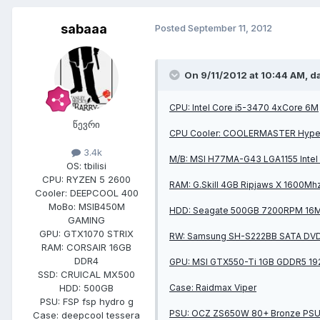
sabaaa
Posted
September 11, 2012
On 9/11/2012 at 10:44 AM, d
CPU: Intel Core i5-3470 4xCore 6M
წევრი
CPU Cooler: COOLERMASTER Hyper
3.4k
M/B: MSI H77MA-G43 LGA1155 Inte
OS:
tbilisi
CPU:
RYZEN 5 2600
RAM: G.Skill 4GB Ripjaws X 1600Mh
Cooler:
DEEPCOOL 400
MoBo:
MSIB450M
HDD: Seagate 500GB 7200RPM 16
GAMING
GPU:
GTX1070 STRIX
RW: Samsung SH-S222BB SATA DV
RAM:
CORSAIR 16GB
DDR4
GPU: MSI GTX550-Ti 1GB GDDR5 19
SSD:
CRUICAL MX500
Case: Raidmax Viper
HDD:
500GB
PSU:
FSP fsp hydro g
PSU: OCZ ZS650W 80+ Bronze PS
Case:
deepcool tessera