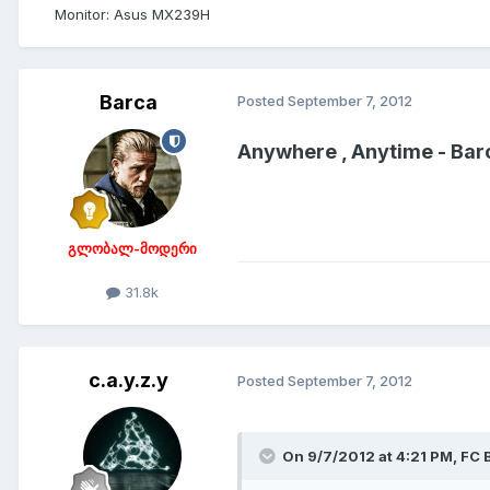
Monitor:
Asus MX239H
Barca
Posted
September 7, 2012
Anywhere , Anytime - Ba
გლობალ-მოდერი
31.8k
c.a.y.z.y
Posted
September 7, 2012
On 9/7/2012 at 4:21 PM, FC