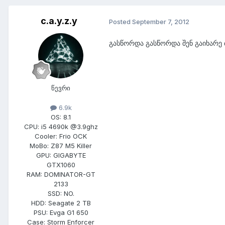
c.a.y.z.y
Posted
September 7, 2012
გასწორდა გასწორდა შენ გაიხარე 
წევრი
6.9k
OS:
8.1
CPU:
i5 4690k @3.9ghz
Cooler:
Frio OCK
MoBo:
Z87 M5 Killer
GPU:
GIGABYTE
GTX1060
RAM:
DOMINATOR-GT
2133
SSD:
NO.
HDD:
Seagate 2 TB
PSU:
Evga G1 650
Case:
Storm Enforcer