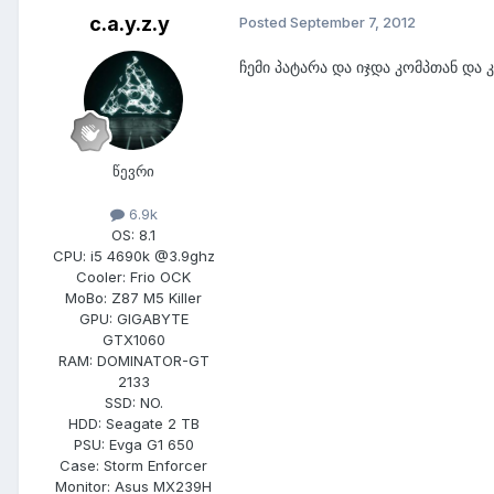
c.a.y.z.y
Posted
September 7, 2012
ჩემი პატარა და იჯდა კომპთან და
წევრი
6.9k
OS:
8.1
CPU:
i5 4690k @3.9ghz
Cooler:
Frio OCK
MoBo:
Z87 M5 Killer
GPU:
GIGABYTE
GTX1060
RAM:
DOMINATOR-GT
2133
SSD:
NO.
HDD:
Seagate 2 TB
PSU:
Evga G1 650
Case:
Storm Enforcer
Monitor:
Asus MX239H