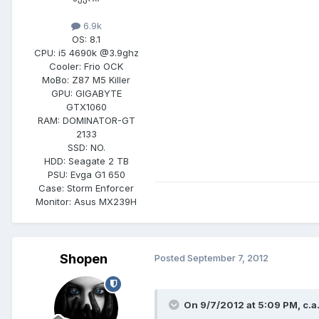
6.9k
OS:
8.1
CPU:
i5 4690k @3.9ghz
Cooler:
Frio OCK
MoBo:
Z87 M5 Killer
GPU:
GIGABYTE
GTX1060
RAM:
DOMINATOR-GT
2133
SSD:
NO.
HDD:
Seagate 2 TB
PSU:
Evga G1 650
Case:
Storm Enforcer
Monitor:
Asus MX239H
Shopen
Posted
September 7, 2012
On 9/7/2012 at 5:09 PM, c.a.