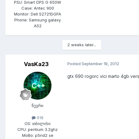
PSU:
Smart DPS G 650W
Case:
Antec 900
Monitor:
Dell S2721DGFA
Phone:
Samsung galaxy
A52
2 weeks later...
VasKa23
Posted
September 18, 2012
gtx 690 rogorc vici marto 4gb vers
წევრი
618
OS:
თბილისი
CPU:
pentium 3.2ghz
MoBo:
p5nd2 se