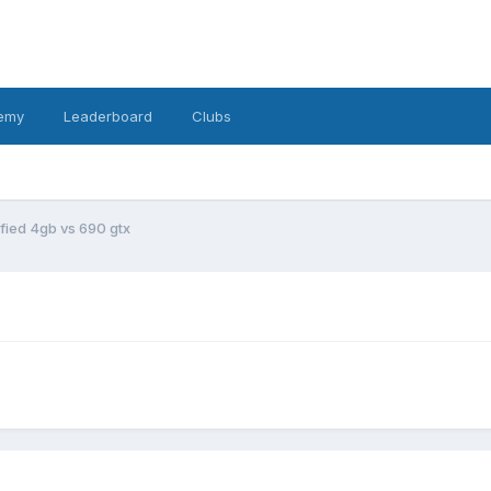
emy
Leaderboard
Clubs
ified 4gb vs 690 gtx