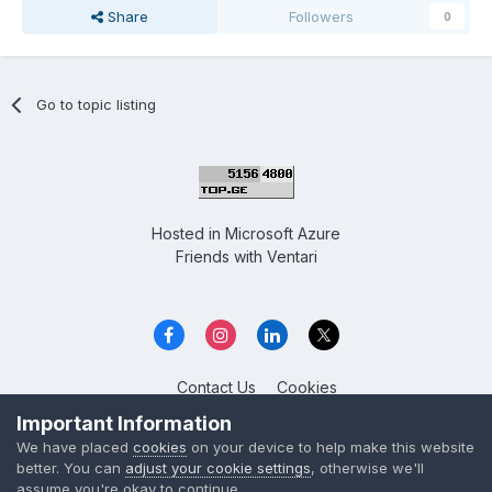
Share
Followers
0
Go to topic listing
Hosted in
Microsoft Azure
Friends with
Ventari
Contact Us
Cookies
Overclockers GE
Important Information
Powered by Invision Community
We have placed
cookies
on your device to help make this website
better. You can
adjust your cookie settings
, otherwise we'll
assume you're okay to continue.