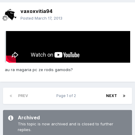
vaxoxvitia94
Posted
March 17, 2013
On 3/17/2013 at 8:53 AM, Name said:
[media=]
au ra magaria pc ze rodis gamodis?
PREV
Page 1 of 2
NEXT
Archived
This topic is now archived and is closed to further
replies.