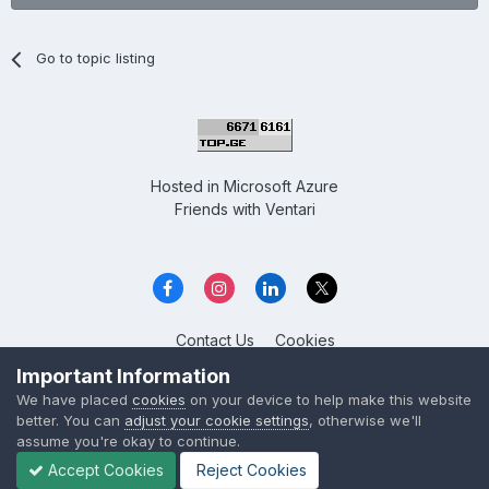
Go to topic listing
Hosted in
Microsoft Azure
Friends with
Ventari
Contact Us
Cookies
Overclockers GE
Important Information
Powered by Invision Community
We have placed
cookies
on your device to help make this website
better. You can
adjust your cookie settings
, otherwise we'll
assume you're okay to continue.
Accept Cookies
Reject Cookies