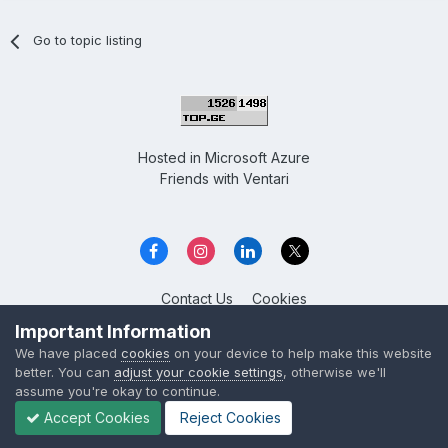
Go to topic listing
Hosted in
Microsoft Azure
Friends with
Ventari
Contact Us
Cookies
Overclockers GE
Important Information
Powered by Invision Community
We have placed
cookies
on your device to help make this website
better. You can
adjust your cookie settings
, otherwise we'll
assume you're okay to continue.
Accept Cookies
Reject Cookies