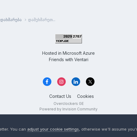
დახმარება
დამეხმარეთ...
Hosted in
Microsoft Azure
Friends with
Ventari
Contact Us
Cookies
Overclockers GE
Powered by Invision Community
etter. You can
adjust your cookie settings
, otherwise we'll assume you'