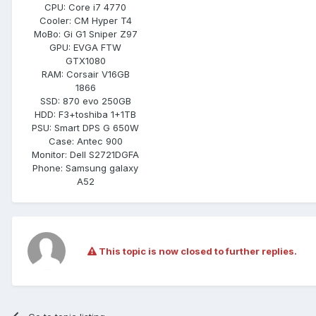
CPU:
Core i7 4770
Cooler:
CM Hyper T4
MoBo:
Gi G1 Sniper Z97
GPU:
EVGA FTW
GTX1080
RAM:
Corsair V16GB
1866
SSD:
870 evo 250GB
HDD:
F3+toshiba 1+1TB
PSU:
Smart DPS G 650W
Case:
Antec 900
Monitor:
Dell S2721DGFA
Phone:
Samsung galaxy
A52
This topic is now closed to further replies.