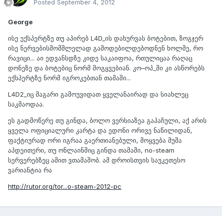
Posted
September 4, 2012
George
ისე ექსპერტზე თუ აპირებ L4D_ის დახურვას ბოტებით, ზოგჯერ
ისე ნერვებისმომშლელად გამოდებილდებოდნენ ხოლმე, რო
რავიცი... აი ედვანსდზე კიდე საკაიფოა, რთულიცაა რაღაც
დონეზე და ბოტებიც ნორმ მოგყვებიან. კო–ოპ_ში კი ასწორებს
ექსპერტზე ნორმ იგროკებთან თამაში...
L4D2_იც მაგარი გამოუვიდათ ყველანაირად და სიახლეც
საკმაოდაა.
ეს გადმოწერე თუ გინდა, ბოლო ვერსიაზეა გაპაჩული, აქ არის
ყველა ოფიციალური კარტა და ედონი ორივე ნაწილიდან,
ფაქტიურად ორი იგრაა გაერთიანებული, მოყვება მუშა
აპდეითერი, თუ ონლაინშიც გინდა თამაში, no-steam
სერვერებზეც ამით ვთამაშობ. ამ დროისთვის საუკეთესო
ვარიანტია რა
http://rutor.org/tor...o-steam-2012-pc