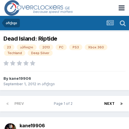
არქივი
Dead Island: Riptide
23
აპრილი
2013
PC
PS3
Xbox 360
Techland
Deep Silver
By
kane19906
September 1, 2012
in
არქივი
PREV
Page 1 of 2
NEXT
kane19906