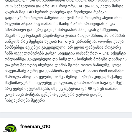
გაკეთებული და არ გაამართლა ბოლომდე, მაგიტომაც აიღო
75% საშვალოთ და არა 85+ როგორც L4D და RE5, ეხლა მინდა
კაკრაზ მაგ L4D სერიის დახურვა და შეიძლება რეპაკი
გადმოვწერო ბოლო პაჩებით იმიტომ რომ როგორც ასეთი ისო
რელიზი არცაა მაგ თამაშის, მაინც რარის არხივიდან უნდა
ამოარხივო და მერე გაუშვა პირდაპირ პაპკიდან გამშვებით,
მაგას ისევ რეპაკის გადმოწერა ჯობია ბოლო პაჩით, ამ თამაშის
სინგლს რაც შეეხება სუფთა Far cry 2 ვარიანტია, ოღონდ ეხლა
ზომბებზეა აქცენტი გაკეთებული, არ ეყოთ ფანტაზია როგორც
ჩანს დეველოპერებს კარგი სიუჟეტის დასაწერათ + L4D აქცენტი
ონლაინზეა გაკეთებული და სინგლის ბონუსის პონტში დაამატეს
და ერთ ზახოდზე იხურება ლამის მგონი თითო ნაწილზე, ცოტა
წავუთამაშე ადრე და გაასწორა და ეხლა 6 საათი რომ ითამაშო
მართლა ამოგივა ყელში, თუმცა შემოგეხურება კიდეც მაქამდე
მაქსიმალურ სიძნელეზეც კი ალბათ, გასართობათ წავა და მეტს
არც ვეძებ შუტერისაგან, ისე ეგ შუტერია და RE და ეს თამაში
ცოტა სხვა პონტია, ეკშენ-ადვენტურა უფროა ვიდრე
ჩისტაკროვნი შუტერი
freeman_010