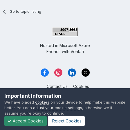
Go to topic listing
Hosted in
Microsoft Azure
Friends with
Ventari
Contact Us
Cookies
Overclockers GE
Important Information
Powered by Invision Community
We have placed
cookies
on your device to help make this website
better. You can
adjust your cookie settings
, otherwise we'll
assume you're okay to continue.
Accept Cookies
Reject Cookies