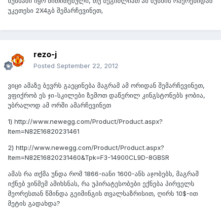
ნუსხაში იყო მითითებული, თუ შეგიძლიათ ამ ნუსხის ოპერებიდან
უკეთესი 2X4გბ შემარჩევინეთ,
rezo-j
Posted
September 22, 2012
ვიცი ამაზე ბევრს გაეცინება მაგრამ ამ ორიდან შემარჩევინეთ,
ვფიქრობ ეს ჯი-სკილები ზემოთ დაწერილ კინგსტონებს ჯობია,
უბრალოდ ამ ორში ამარჩევინეთ
1) http://www.newegg.com/Product/Product.aspx?
Item=N82E16820231461
2) http://www.newegg.com/Product/Product.aspx?
Item=N82E16820231460&Tpk=F3-14900CL9D-8GBSR
ამას რა თქმა უნდა რომ 1866-იანი 1600-ანს აჯობებს, მაგრამ
იქნებ ვინმემ ამიხსნას, რა უპირატესობები ექნება პირველს
მეორესთან წმინდა გეიმინგის თვალსაზრისით, ღირს 10$-ით
მეტის გადახდა?