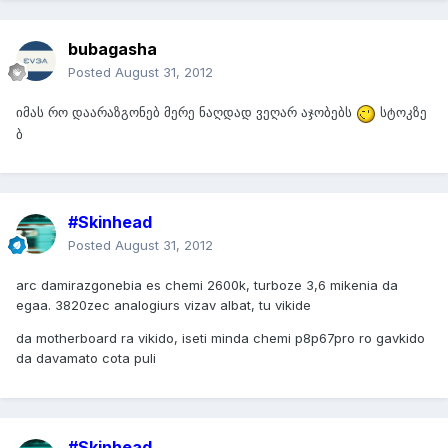
bubagasha
Posted
August 31, 2012
იმას რო დაარაზგონებ მერე ნაღდად ვეღარ აჯობებს
სტოკზე
ბ
#Skinhead
Posted
August 31, 2012
arc damirazgonebia es chemi 2600k, turboze 3,6 mikenia da
egaa. 3820zec analogiurs vizav albat, tu vikide
da motherboard ra vikido, iseti minda chemi p8p67pro ro gavkido
da davamato cota puli
#Skinhead