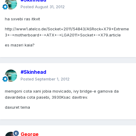
Posted
August 31, 2012
ha sxvebi ras itkvit
http://www1.atelco.de/Socket+2011/54843/ASRock+X79+Extreme
3+-+motherboard+-+ATX+-+LGA2011+Socket+-+X79.article
es mazeri kaia?
#Skinhead
Posted
September 1, 2012
memgoni cota xani jobia movicado, ivy bridge-e gamova da
davardeba cota pasebi, 3930Ksac davitrev.
daxuret tema
George