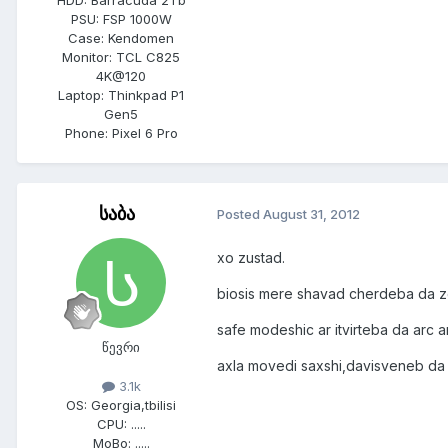
PSU:
FSP 1000W
Case:
Kendomen
Monitor:
TCL C825
4K@120
Laptop:
Thinkpad P1
Gen5
Phone:
Pixel 6 Pro
საბა
Posted
August 31, 2012
xo zustad.
biosis mere shavad cherdeba da ze
safe modeshic ar itvirteba da arc ar
წევრი
axla movedi saxshi,davisveneb da
3.1k
OS:
Georgia,tbilisi
CPU:
.....
MoBo:
.....