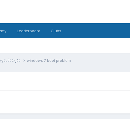
emy
Leaderboard
Clubs
დახმარება
windows 7 boot problem