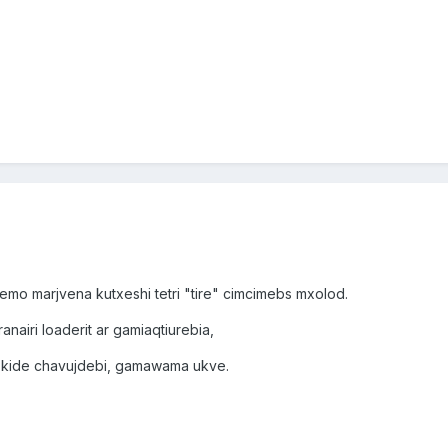
mo marjvena kutxeshi tetri "tire" cimcimebs mxolod.
anairi loaderit ar gamiaqtiurebia,
 kide chavujdebi, gamawama ukve.