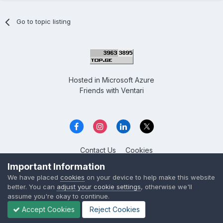
Go to topic listing
Hosted in
Microsoft Azure
Friends with
Ventari
Contact Us
Cookies
Overclockers GE
Important Information
Powered by Invision Community
We have placed
cookies
on your device to help make this website
better. You can
adjust your cookie settings
, otherwise we'll
assume you're okay to continue.
Accept Cookies
Reject Cookies