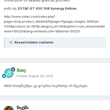
512mb-pcie-20-tarjetas-graficas_pi321963
ჯობს თუ
ZOTAC GT 430 1GB Synergy Edition
http://www.zotac.com/index.php?
page=shop.product_details&flypage=flypage_images-SRW.tpl-
VGA&product_id=387&category_id=126&option=com_virtuemart&It
emid=100251&lang=em&vmcchk=1&Itemid=100251
Reveal hidden contents
მათე
Posted
August 24, 2012
9800 რათქმაუნდა ეგ gt სერია საერთოდ არ მევასება.
ნიკუშა