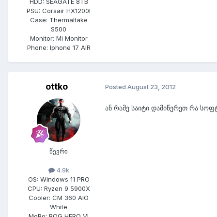
HDD:
SEAGATE 8TB
PSU:
Corsair HX1200I
Case:
Thermaltake
S500
Monitor:
Mi Monitor
Phone:
Iphone 17 AIR
ottko
Posted
August 23, 2012
ან რამე საიტი დამიწერეთ რა სოფ
წევრი
4.9k
OS:
Windows 11 PRO
CPU:
Ryzen 9 5900X
Cooler:
CM 360 AIO
White
MoBo:
ROG HERO VI