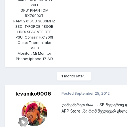
WIFI
GPU:
PHANTOM
RX7900XT
RAM:
2X16GB 3600MHZ
SSD:
T-FORCE 480GB
HDD:
SEAGATE 8TB
PSU:
Corsair HX1200I
Case:
Thermaltake
S500
Monitor:
Mi Monitor
Phone:
Iphone 17 AIR
1 month later...
levaniko9006
Posted
September 25, 2012
დამეხმარეთ რაა... USB შევაერთე
APP Store _ში რომ შევდივარ ეხლა