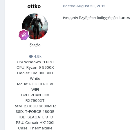
ottko
Posted
August 23, 2012
როგორ ჩავწერო სიმღერები Itunes
წევრი
4.9k
OS:
Windows 11 PRO
CPU:
Ryzen 9 5900X
Cooler:
CM 360 AIO
White
MoBo:
ROG HERO VI
WIFI
GPU:
PHANTOM
RX7900XT
RAM:
2X16GB 3600MHZ
SSD:
T-FORCE 480GB
HDD:
SEAGATE 8TB
PSU:
Corsair HX1200I
Case:
Thermaltake