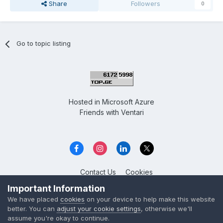
Share
Followers
0
Go to topic listing
Hosted in
Microsoft Azure
Friends with
Ventari
Contact Us
Cookies
Overclockers GE
Important Information
Powered by Invision Community
We have placed
cookies
on your device to help make this website
better. You can
adjust your cookie settings
, otherwise we'll
assume you're okay to continue.