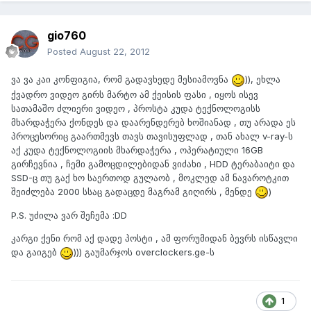
gio760
Posted
August 22, 2012
ვა ვა კაი კონფიგია, რომ გადავხედე მესიამოვნა
)), ეხლა
ქვადრო ვიდეო გირს მარტო ამ ქეისის ფასი , იყოს ისევ
სათამაშო ძლიერი ვიდეო , პროსტა კუდა ტექნოლოგისს
მხარდაჭერა ქონდეს და დაარენდერებ ხოშიანად , თუ არადა ეს
პროცესორიც გაართმევს თავს თავისუფლად , თან ახალ v-ray-ს
აქ კუდა ტექნოლოგიის მხარდაჭერა , ოპერატიული 16GB
გირჩევნია , ჩემი გამოცდილებიდან ვიძახი , HDD ტერაბაიტი და
SSD-ც თუ გაქ ხო საერთოდ გულაობ , მოკლედ ამ ნავაროტკით
შეიძლება 2000 სსაც გადაცდე მაგრამ გიღირს , მენდე
)
P.S. უძილა ვარ შეჩემა :DD
კარგი ქენი რომ აქ დადე პოსტი , ამ ფორუმიდან ბევრს ისწავლი
და გაიგებ
))) გაუმარჯოს overclockers.ge-ს
1