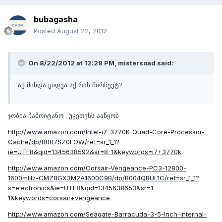
bubagasha
Posted
August 22, 2012
On 8/22/2012 at 12:28 PM, mistersoad said:
აქ მინდა ყიდვა აქ რას მირჩევტ?
ჯობია ჩამოიტანო . უკეთესს ააწყობ
http://www.amazon.com/Intel-i7-3770K-Quad-Core-Processor-
Cache/dp/B007SZ0EOW/ref=sr_1_1?
ie=UTF8&qid=1345638592&sr=8-1&keywords=i7+3770k
http://www.amazon.com/Corsair-Vengeance-PC3-12800-
1600mHz-CMZ8GX3M2A1600C9B/dp/B004QBUL1C/ref=sr_1_1?
s=electronics&ie=UTF8&qid=1345638653&sr=1-
1&keywords=corsair+vengeance
http://www.amazon.com/Seagate-Barracuda-3-5-Inch-Internal-