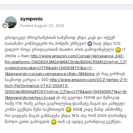
symponic
Posted
August 22, 2012
გრაფიკულ პროგრამებთან სამუშაოდ უნდა კაცს და თქვენ
სათამაშო კომპიუტერს რა პონტში ურჩევთ?
რად უნდა 570
ვიდეო? როცა გრაფიკასთან Quadro არის გამოგონებული
i7
2600k + Ram
http://www.amazon.com/Corsair-Vengeance-240-
Pin-platforms-CMZ8GX3M2A1866C9/dp/B004CRSM52/ref=sr_1_1?
s=electronics&ie=UTF8&qid=1345638751&sr=1-
1&keywords=corsair+vengeance+8gb+1866mhz
ეს რაც გირჩიეს
საკმაოდ კარგია + SSD
http://www.amazon.com/OCZ-Vertex-2-5-
Inch-Performance-VTX3-25SAT3-
120G/dp/B004Q81CKY/ref=sr_1_1?ie=UTF8&qid=1345659071&sr=8-
1&keywords=vertex+3+ssd
ეს თუ გეყოფა 120GB და მეშოკად
რამე 1TB. რამე კარგი გაგრილებაც დაამატე მაგას და კამფეტი
კომპი გექნება შენი საქმისთვის
995$ კიდე მანდ ამაზონზე
რო გიჯდება მაგას განბაჟება უნდა 18% ასე რომ 2000 ლარამდე
მარტო კეისი გამოგდის
თან აქ იყიდე გარანტიაც გექნება.