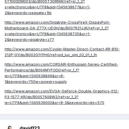
ST1000DM003/dp/B005T3GRNW/ref=sr_1_2?
s=electronics&ie=UTF8&qid=1345638677&sr=1-
2&keywords=seagate+1tb
http://www.amazon.com/Gigabyte-CrossFireX-DispayPort-
Motherboard-GA-Z77X-UD3H/dp/B007R21JJK/ref=sr_1_2?
s=electronics&ie=UTF8&qid=1345638735&sr=1-
2&keywords=gigabyte+z77
http://www.amazon.com/Cooler-Master-Direct-Contact-RR-B10-
212P-G1/dp/B002G1YPH0/ref=pd_luc_sim_02_01_t_lh
http://www.amazon.com/CORSAIR-Enthusiast-Series-Certified-
Performance/dp/B004MYFODI/ref=sr_1_1?
ie=UTF8&qid=1345638849&sr=8-
1&keywords=750w+power+supply
http://www.amazon.com/EVGA-GeForce-Double-Graphics-012-
P3-1577-KR/dp/B0057608W2/ref=sr_1_3?
ie=UTF8&qid=1345639000&sr=8-3&keywords=gtx+570
david123