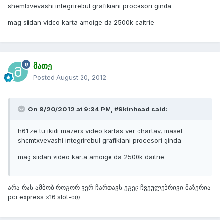
shemtxvevashi integrirebul grafikiani procesori ginda
mag siidan video karta amoige da 2500k daitrie
მათე
Posted
August 20, 2012
On 8/20/2012 at 9:34 PM, #Skinhead said:
h61 ze tu ikidi mazers video kartas ver chartav, maset
shemtxvevashi integrirebul grafikiani procesori ginda
mag siidan video karta amoige da 2500k daitrie
არა რას ამბობ როგორ ვერ ჩართავს ეგეც ჩვეულებრივი მაზერია
pci express x16 slot-ით