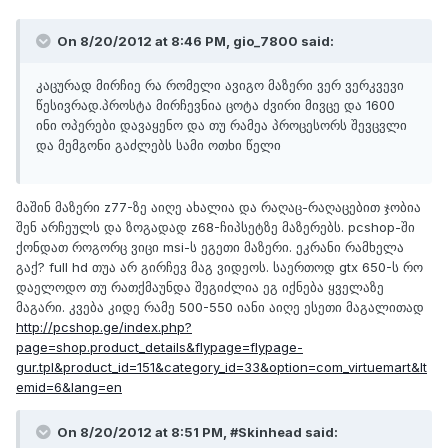
On 8/20/2012 at 8:46 PM, gio_7800 said:
კაცურად მირჩიე რა რომელი ავიგო მაზერი ვერ ვერკვევი
წესივრად.პროსტა მირჩევნია ცოტა ძვირი მივცე და 1600
ინი ოპერები დავაყენო და თუ რამეა პროცესორს შევცვლი
და მემგონი გაძლებს სამი ოთხი წელი
მაშინ მაზერი z77-ზე აიღე ახალია და რაღაც-რაღაცებით ჯობია
შენ არჩეულს და ზოგადად z68-ჩიპსეტზე მაზერებს. pcshop-ში
ქონდათ როგორც ვიცი msi-ს ეგეთი მაზერი. ეკრანი რამხელა
გაქ? full hd თუა არ გირჩევ მაგ ვიდეოს. საერთოდ gtx 650-ს რო
დაელოდო თუ რათქმაუნდა შეგიძლია ეგ იქნება ყველაზე
მაგარი. კვება კიდე რამე 500-550 იანი აიღე ესეთი მაგალითად
http://pcshop.ge/index.php?
page=shop.product_details&flypage=flypage-
gur.tpl&product_id=151&category_id=33&option=com_virtuemart&It
emid=6&lang=en
On 8/20/2012 at 8:51 PM, #Skinhead said: