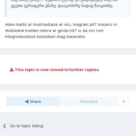
ეგეთი ვერაფერი ვნახე. დააკოპირე სადაც წაიკითხე.
video kartis ar mushaobaze ar vici, magram p67 mazers ro
vkidulobdi kvelam mitxra ar ginda h67 io da vici rom
integrirebulistvis kiduloben mag mazerebs.
This topic is now closed to further replies.
Share
Followers
0
Go to topic listing