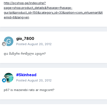
http://pcshop.ge/index.php?
page=shop.product_details&flypage=flypage-
gur.tpl&product_id=150&category_id=33&option=com_virtuemart&It
emid=6&lang=en
gio_7800
Posted
August 20, 2012
და მაზერი რომელი ავიგო?
#Skinhead
Posted
August 20, 2012
p67 is mazerebi rato ar mogcont?