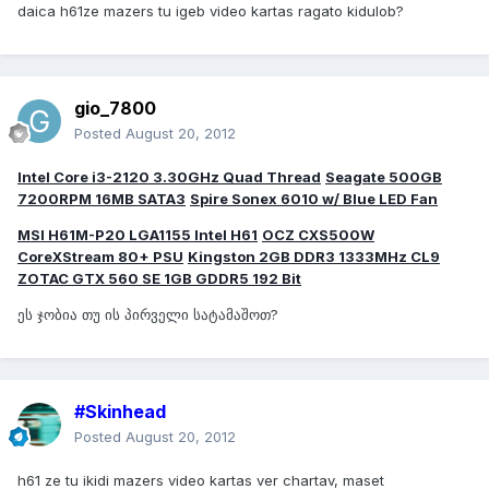
daica h61ze mazers tu igeb video kartas ragato kidulob?
gio_7800
Posted
August 20, 2012
Intel Core i3-2120 3.30GHz Quad Thread
Seagate 500GB
7200RPM 16MB SATA3
Spire Sonex 6010 w/ Blue LED Fan
MSI H61M-P20 LGA1155 Intel H61
OCZ CXS500W
CoreXStream 80+ PSU
Kingston 2GB DDR3 1333MHz CL9
ZOTAC GTX 560 SE 1GB GDDR5 192 Bit
ეს ჯობია თუ ის პირველი სატამაშოთ?
#Skinhead
Posted
August 20, 2012
h61 ze tu ikidi mazers video kartas ver chartav, maset