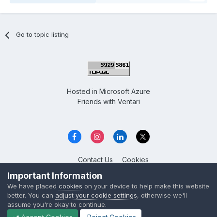
Go to topic listing
Hosted in
Microsoft Azure
Friends with
Ventari
Contact Us
Cookies
Overclockers GE
Important Information
Powered by Invision Community
We have placed
cookies
on your device to help make this website
better. You can
adjust your cookie settings
, otherwise we'll
assume you're okay to continue.