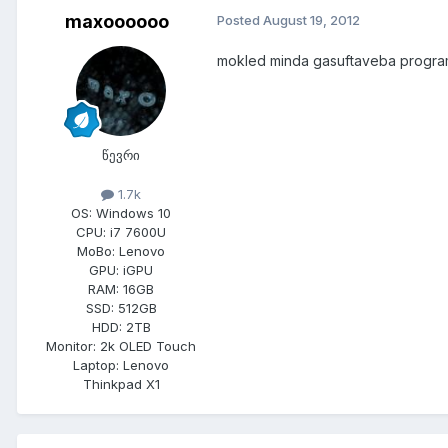
maxoooooo
Posted
August 19, 2012
mokled minda gasuftaveba program f
წევრი
1.7k
OS:
Windows 10
CPU:
i7 7600U
MoBo:
Lenovo
GPU:
iGPU
RAM:
16GB
SSD:
512GB
HDD:
2TB
Monitor:
2k OLED Touch
Laptop:
Lenovo
Thinkpad X1