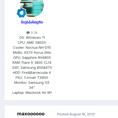
ნიუსჰანთერი
9.3k
OS:
Windows 11
CPU:
AMD 5800X
Cooler:
Noctua NH-D15
MoBo:
X570 Aorus Elite
GPU:
Sapphire RX6800
RAM:
Flare X 3800 CL14
SSD:
Samsung 850&970
HDD:
Fire&Barracuda 4
PSU:
Corsair TX850
Monitor:
Samsung G5
34"
Laptop:
Macbook Air M1
maxoooooo
Posted
August 19, 2012