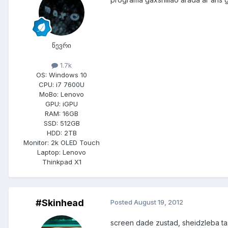
წევრი
1.7k
OS:
Windows 10
CPU:
i7 7600U
MoBo:
Lenovo
GPU:
iGPU
RAM:
16GB
SSD:
512GB
HDD:
2TB
Monitor:
2k OLED Touch
Laptop:
Lenovo
Thinkpad X1
#Skinhead
Posted
August 19, 2012
screen dade zustad, sheidzleba ta