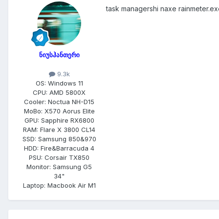
task managershi naxe rainmeter.ex
ნიუსჰანთერი
9.3k
OS:
Windows 11
CPU:
AMD 5800X
Cooler:
Noctua NH-D15
MoBo:
X570 Aorus Elite
GPU:
Sapphire RX6800
RAM:
Flare X 3800 CL14
SSD:
Samsung 850&970
HDD:
Fire&Barracuda 4
PSU:
Corsair TX850
Monitor:
Samsung G5
34"
Laptop:
Macbook Air M1