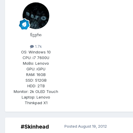
წევრი
1.7k
OS:
Windows 10
CPU:
i7 7600U
MoBo:
Lenovo
GPU:
iGPU
RAM:
16GB
SSD:
512GB
HDD:
2TB
Monitor:
2k OLED Touch
Laptop:
Lenovo
Thinkpad X1
#Skinhead
Posted
August 19, 2012