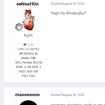
seNsat10n
Posted
August 19, 2012
რატო რა პრობლემაა?
წევრი
2.3k
CPU:
i3-3217U
@1.80GHz M
MoBo:
MB
GPU:
Nvidia 820 M
RAM:
4 GB DDR 3
HDD:
500 GB
PSU:
PSU
maxoooooo
Posted
August 19, 2012
programa gaxsniliao arada ar aris g