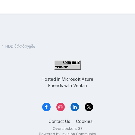
HDD პრობლემა
Hosted in
Microsoft Azure
Friends with
Ventari
Contact Us
Cookies
Overclockers GE
Powered by Invision Community