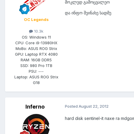
მოკლედ გამოცვალეო
და ინფო შეინახე სადმე
OC Legends
10.3k
OS:
Windows 11
CPU:
Core i9-13980HX
MoBo:
ASUS ROG Strix
GPU:
Laptop RTX 4080
RAM:
16GB DDR5
SSD:
980 Pro 1TB
PSU:
---
Laptop:
ASUS ROG Strix
G18
Inferno
Posted
August 22, 2012
hard disk sentinel-it naxe ra mdg