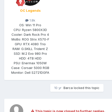
OC Legends
1.8k
OS:
Win 11 Pro
CPU:
Ryzen 5800X3D
Cooler:
Dark Rock Pro 4
MoBo:
ROG Strix X570-F
GPU:
RTX 4080 Trio
RAM:
G.SKILL Trident Z
SSD:
M.2 Evo 980 Pro
HDD:
4TB HDD
PSU:
Enermax 1050W
Case:
Corsair 5000 RGB
Monitor:
Dell S2721DGFA
10 yr
Barca
locked this topic
This topic is now closed to further replies.