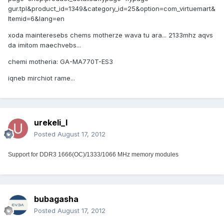
gur.tpl&product_id=1349&category_id=25&option=com_virtuemart&
Itemid=6&lang=en
xoda mainteresebs chems motherze wava tu ara... 2133mhz aqvs
da imitom maechvebs...
chemi motheria: GA-MA770T-ES3
iqneb mirchiot rame...
urekeli_l
Posted
August 17, 2012
Support for DDR3 1666(OC)/1333/1066 MHz memory modules
bubagasha
Posted
August 17, 2012