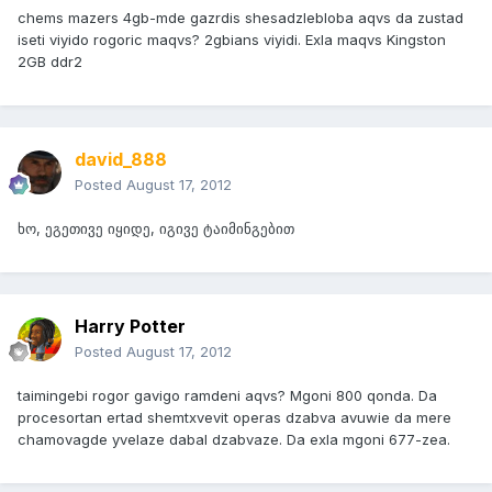
chems mazers 4gb-mde gazrdis shesadzlebloba aqvs da zustad
iseti viyido rogoric maqvs? 2gbians viyidi. Exla maqvs Kingston
2GB ddr2
david_888
Posted
August 17, 2012
ხო, ეგეთივე იყიდე, იგივე ტაიმინგებით
Harry Potter
Posted
August 17, 2012
taimingebi rogor gavigo ramdeni aqvs? Mgoni 800 qonda. Da
procesortan ertad shemtxvevit operas dzabva avuwie da mere
chamovagde yvelaze dabal dzabvaze. Da exla mgoni 677-zea.