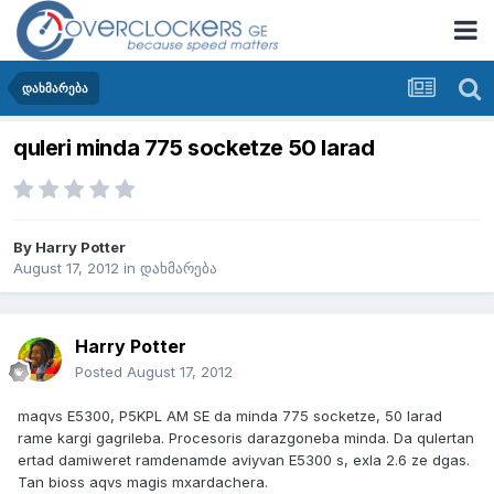
დახმარება
quleri minda 775 socketze 50 larad
By
Harry Potter
August 17, 2012
in
დახმარება
Harry Potter
Posted
August 17, 2012
maqvs E5300, P5KPL AM SE da minda 775 socketze, 50 larad
rame kargi gagrileba. Procesoris darazgoneba minda. Da qulertan
ertad damiweret ramdenamde aviyvan E5300 s, exla 2.6 ze dgas.
Tan bioss aqvs magis mxardachera.