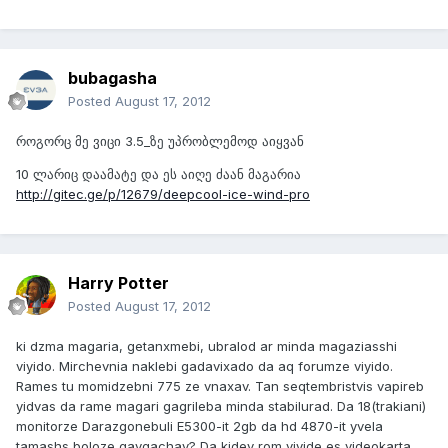
bubagasha
Posted
August 17, 2012
როგორც მე ვიცი 3.5_ზე უპრობლემოდ აიყვან
10 ლარიც დაამატე და ეს აიღე ძაან მაგარია
http://gitec.ge/p/12679/deepcool-ice-wind-pro
Harry Potter
Posted
August 17, 2012
ki dzma magaria, getanxmebi, ubralod ar minda magaziasshi
viyido. Mirchevnia naklebi gadavixado da aq forumze viyido.
Rames tu momidzebni 775 ze vnaxav. Tan seqtembristvis vapireb
yidvas da rame magari gagrileba minda stabilurad. Da 18(trakiani)
monitorze Darazgonebuli E5300-it 2gb da hd 4870-it yvela
tamashs boloze gavqachav? Da kidev rom viyide es videokarta