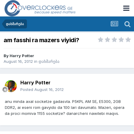
დახმარება
am fasshi ra mazers viyidi?
By
Harry Potter
August 16, 2012
in
დახმარება
Harry Potter
Posted
August 16, 2012
anu minda axal socketze gadasvla. P5KPL AM SE, E5300, 2GB
DDR2, ai eseni rom gavyido da 100 lari davumato. Mazeri, opera
da proci momiva 1155 socketze? danarcheni nawilebi maqvs.