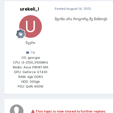
urekeli_l
Posted
August 14, 2012
მგონი არა როგორც მე მახსოვს
წევრი
7.1k
OS:
georgia
CPU:
i3-2100,3100MHz
MoBo:
Asus P8H61-MX
GPU:
GeForce GT430
RAM:
4gb DDR3
HDD:
500gb
PSU:
QoRi 400W
This topic is now closed to further replies.