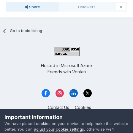
Share
Followers
0
Go to topic listing
Hosted in
Microsoft Azure
Friends with
Ventari
Contact Us
Cookies
Overclockers GE
Important Information
Powered by Invision Community
We have placed
cookies
on your device to help make this website
better. You can
adjust your cookie settings
, otherwise we'll