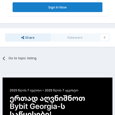
Sign In Now
Share
Followers
0
Go to topic listing