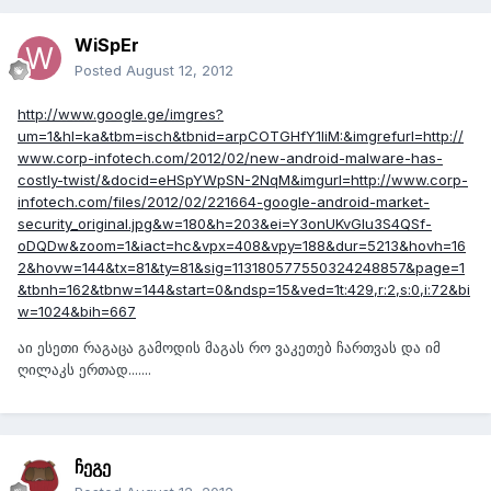
WiSpEr
Posted
August 12, 2012
http://www.google.ge/imgres?
um=1&hl=ka&tbm=isch&tbnid=arpCOTGHfY1liM:&imgrefurl=http://
www.corp-infotech.com/2012/02/new-android-malware-has-
costly-twist/&docid=eHSpYWpSN-2NqM&imgurl=http://www.corp-
infotech.com/files/2012/02/221664-google-android-market-
security_original.jpg&w=180&h=203&ei=Y3onUKvGIu3S4QSf-
oDQDw&zoom=1&iact=hc&vpx=408&vpy=188&dur=5213&hovh=16
2&hovw=144&tx=81&ty=81&sig=113180577550324248857&page=1
&tbnh=162&tbnw=144&start=0&ndsp=15&ved=1t:429,r:2,s:0,i:72&bi
w=1024&bih=667
აი ესეთი რაგაცა გამოდის მაგას რო ვაკეთებ ჩართვას და იმ
ღილაკს ერთად.......
ჩეგე