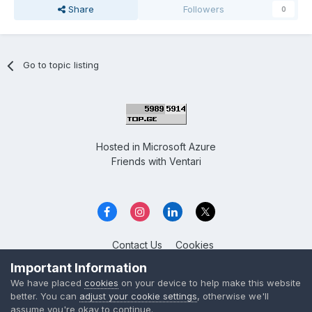
Share
Followers
0
Go to topic listing
Hosted in
Microsoft Azure
Friends with
Ventari
Contact Us
Cookies
Overclockers GE
Important Information
Powered by Invision Community
We have placed
cookies
on your device to help make this website
better. You can
adjust your cookie settings
, otherwise we'll
assume you're okay to continue.