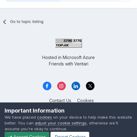
Go to topic listing
Hosted in
Microsoft Azure
Friends with
Ventari
Contact Us
Cookies
Overclockers GE
Important Information
Powered by Invision Community
We have placed
cookies
on your device to help make this website
better. You can
adjust your cookie settings
, otherwise we'll
assume you're okay to continue.
Accept Cookies
Reject Cookies