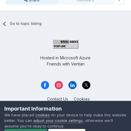
Share
Followers
0
Go to topic listing
Hosted in
Microsoft Azure
Friends with
Ventari
Contact Us
Cookies
Overclockers GE
Important Information
Powered by Invision Community
We have placed
cookies
on your device to help make this website
better. You can
adjust your cookie settings
, otherwise we'll
assume you're okay to continue.