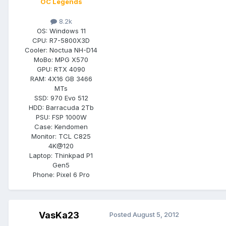
OC Legends
8.2k
OS:
Windows 11
CPU:
R7-5800X3D
Cooler:
Noctua NH-D14
MoBo:
MPG X570
GPU:
RTX 4090
RAM:
4X16 GB 3466
MTs
SSD:
970 Evo 512
HDD:
Barracuda 2Tb
PSU:
FSP 1000W
Case:
Kendomen
Monitor:
TCL C825
4K@120
Laptop:
Thinkpad P1
Gen5
Phone:
Pixel 6 Pro
VasKa23
Posted
August 5, 2012