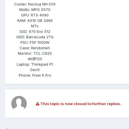
Cooler:
Noctua NH-D14
MoBo:
MPG X570
GPU:
RTX 4090
RAM:
4X16 GB 3466
MTs
SSD:
970 Evo 512
HDD:
Barracuda 2Tb
PSU:
FSP 1000W
Case:
Kendomen
Monitor:
TCL C825
4K@120
Laptop:
Thinkpad P1
Gen5
Phone:
Pixel 6 Pro
This topic is now closed to further replies.