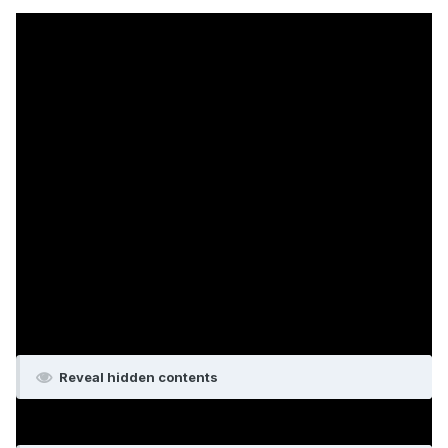
os:
Windows XP / Vista / 7
Intel / AMD dual-core 2.0 GHz
CPU:
RAM:
1GB (1.5GB for Vista / 7) 2GB
GPU
GeForce8600 GT 256MB /
ATI(AMD)Radeon X1950 256MB
HDD:
3 GB
აღწერა:
Reveal hidden contents
SCREENSHOTS