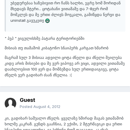
უბედურებაა ხაზებივით რო ჩანს ხალხი, ეგრე ხომ შორიდან
მხედავს მტერი... ცოტახანი ვითამაშე და 7-8ჯერ რომ
მომკლეს და მე ერთი ძლივს მოვკალი, გამიწყდა ნერვი და
uninstall გავუკეთე
" პვპ " ვიგულისხმე პატარა ტერიტორიებში
მისიას თუ თამაშობ კიბატონო სნაიპერს კარგათ ხმარობ
მაგრამ სულ 3 მისიაა ადვილი ცოტა ძნელი და ძნელი შეილება
კიდე არის მისიები და მე ვერ ვიპოვე არ ვიცი, ადვილი ვითამაშე
დაახლოებით 100 ჯერ და მომბეზდა სულ ერთიდაიგივე, ცოტა
ძნელს ვერ გადიხარ ძაან ძნელია. :(
Guest
Posted
August 4, 2012
კი, გადიხარ საშუალო ძნელს. ყველაზე ხშირად მაგას ვთამაშობ
ხოლმე კაკრაზ. გუნდს გააჩნია, 2 ექიმი, 2 შტურმავიკი და ერთი
სნაიპერი იდეალურია. ეგ სქრინი რომ დავაგდე, კაკრას