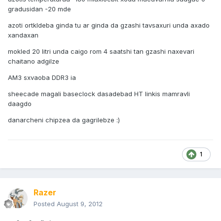
gradusidan -20 mde
azoti ortkldeba ginda tu ar ginda da gzashi tavsaxuri unda axado
xandaxan
mokled 20 litri unda caigo rom 4 saatshi tan gzashi naxevari
chaitano adgilze
AM3 sxvaoba DDR3 ia
sheecade magali baseclock dasadebad HT linkis mamravli
daagdo
danarcheni chipzea da gagrilebze :)
1
Razer
Posted
August 9, 2012