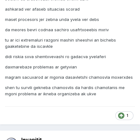
ashkarad ver afaseb situacias scorad
maset procesors jer zebna unda yvela ver debs
da meores bevri codnaa sachiro usafrtxoeebis mxriv
tu ar ici extremaluri razgoni mashin sheeshvi an bichebs
gaaketebine da iscavkle
didi riskia sxva shemtxvevashi ro gadacva yvelaferi
daxmarebaze problemas ar getyvian
magram sacuxarod ar mgonia dasavletshi chamosvla moxerxdes
shen tu survili gekneba chamosvlis da hardis chamotanis me
mgoni problema ar ikneba organizeba ak ukve
1
levanitit