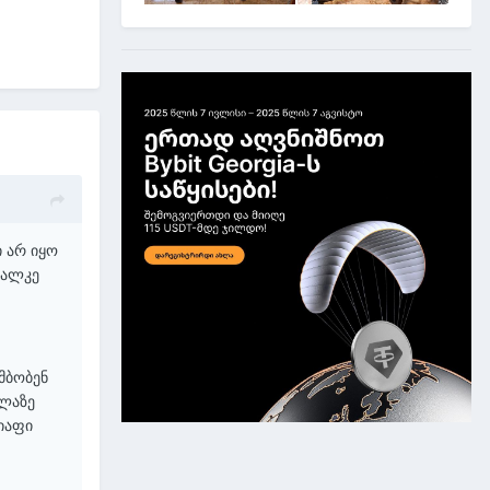
ი არ იყო
ცალკე
მბობენ
ელაზე
იაფი