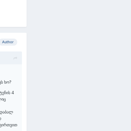
Author
ვს ხო?
ტეჩის 4
ლიც
 დაბალ
დ
ტვირთვით