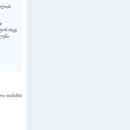
ძალიან
დ
ტომ ისევ
ლემა.
ლია თამაშის