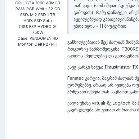
GPU:
GTX 1060 ARMOR
თან ვიცი, რომ იშვიათად უნდა ი
RAM:
RGB White 32 GB
გამოდის), რამე ფანატეკი, ან 
SSD:
M.2 SSD 1 TB
აუცილებლად გაითვალისწინებს 
HDD:
SSD Sata
უნდა იყოს + H შიფტერით.
PSU:
FSP HYDRO G
750W
Case:
KENDOMEN RD
​განხილვებიდან მეც ძალიან მომეწ
Monitor:
Dell P2714H
როგორიც წარმომედგინა. T300RS ც
იყიდოს (პედლებიც და გადაცემა
ესეც კარგი საჭეა:
Thrustmaster TX 
Fanatec კარგია, მაგრამ ძალიან 
ფორუმებზე. არსად არ იყიდება ოფ
არჩევანი იქნება თან საკმაოდ გა
ეხლა ვნახე virtualr-ზე Logitech-მ
გავრცელება არ უნდათ ან რაიმის შ