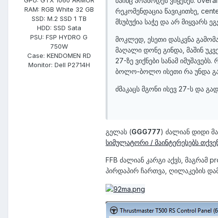
მაინც არასოდეს ვიყენებ. overal
RAM:
RGB White 32 GB
რეკომენდაცია წავიკითხე, cente
SSD:
M.2 SSD 1 TB
მსუბუქია საჭე და არ მიყვარს 
HDD:
SSD Sata
PSU:
FSP HYDRO G
მოკლედ, ესეთი დასკვნა გამომ
750W
მაღალი დონე გინდა, მაშინ უკვ
Case:
KENDOMEN RD
27-ზე ვიქნები სანამ იმუშავებს
Monitor:
Dell P2714H
ბოლო-ბოლო ისეთი რა უნდა გაუ
ძმაკაცს მგონი ისევ 27-ს და გა
​გელას (
GGG777
) ძალიან დიდი მ
სიმულატორი / მაინტერესებს თქვე
FFB ძალიან კარგი აქვს, მაგრამ pro
პირდაპირ ჩართვა, ღილაკების დამე