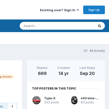
Sign Up
Existing user? Sign In
All Activity
Replies
Created
Last Reply
669
14 yr
Sep 20
ng wheels
TOP POSTERS IN THIS TOPIC
Type-X
eXtreme-Hunter
333 posts
83 posts
rs
3