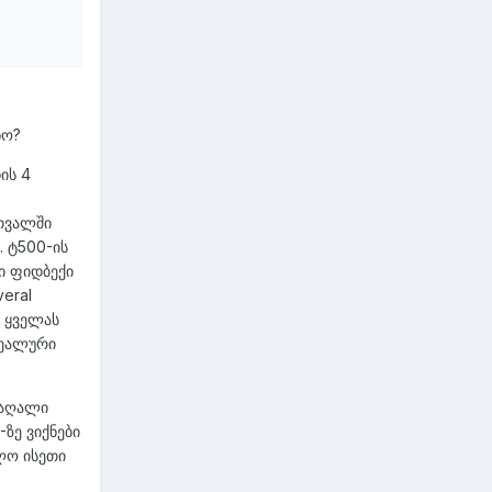
ხო?
ის 4
ათვალში
. ტ500-ის
ი ფიდბექი
eral
g ყველას
რეალური
მაღალი
-ზე ვიქნები
ლო ისეთი