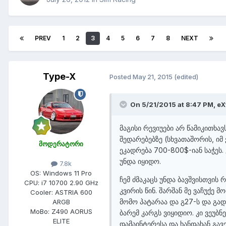
PREV
1
2
3
4
5
6
7
8
NEXT
Type-X
Posted
May 21, 2015
(edited)
On 5/21/2015 at 8:47 PM,
eX
​მაგისი რევიუები არ წამიკითხავ
შედარებებზე (სხვათაშორის, იმ
მოდერატორი
ეკადრება 700-800$-იან საჭეს
უნდა იყიდო.
7.8k
OS:
Windows 11 Pro
ჩემ ძმაკაცს უნდა ბავშვისთვის 
CPU:
i7 10700 2.90 GHz
კვირის წინ. შარშან მე ვაჩუქე 
Cooler:
ASTRIA 600
მომო პატარაა და გ27-ს და გად
ARGB
MoBo:
Z490 AORUS
ბარემ კარგს ვიყიდიო. კი ვეუბნ
ELITE
დამაინტერესა და ხანდახან გავ