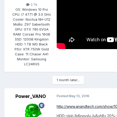
2.7k
OS:
Windows 10 Pro
CPU:
i7 4771 @ 3.5 GHz
Cooler:
Noctua NH-U12
MoBo:
Z97 Sabertooth
GPU:
GTX 780 EVGA
RAM:
Corsair Pro 16GB
SSD:
120GB Kingston
HDD:
1 TB WD Black
PSU:
XTR 750W Gold
Case:
Tt Chaser A41
Monitor:
Samsung
LC24RG5
1 month later...
Power_VANO
Posted
May 13, 2016
http://www.anandtech.com/show/1
HDD-ების მიწოდება ბაზარზე 20%