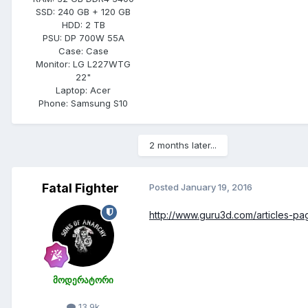
SSD:
240 GB + 120 GB
HDD:
2 TB
PSU:
DP 700W 55A
Case:
Case
Monitor:
LG L227WTG
22"
Laptop:
Acer
Phone:
Samsung S10
2 months later...
Fatal Fighter
Posted
January 19, 2016
http://www.guru3d.com/articles-pa
მოდერატორი
13.9k