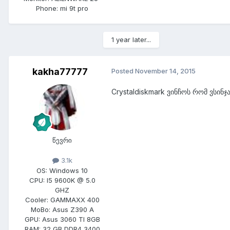
Phone:
mi 9t pro
1 year later...
kakha77777
Posted
November 14, 2015
Crystaldiskmark ვინჩოს რომ ვსინჯ
წევრი
3.1k
OS:
Windows 10
CPU:
I5 9600K @ 5.0
GHZ
Cooler:
GAMMAXX 400
MoBo:
Asus Z390 A
GPU:
Asus 3060 TI 8GB
RAM:
32 GB DDR4 3400