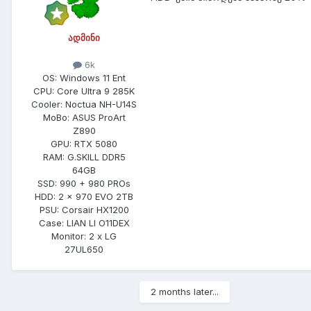
ადმინი
6k
OS:
Windows 11 Ent
CPU:
Core Ultra 9 285K
Cooler:
Noctua NH-U14S
MoBo:
ASUS ProArt
Z890
GPU:
RTX 5080
RAM:
G.SKILL DDR5
64GB
SSD:
990 + 980 PROs
HDD:
2 x 970 EVO 2TB
PSU:
Corsair HX1200
Case:
LIAN LI O11DEX
Monitor:
2 x LG
27UL650
2 months later...