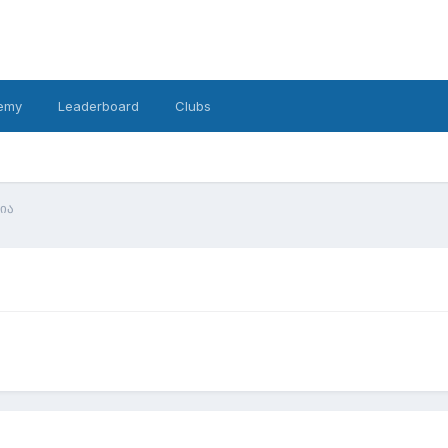
emy
Leaderboard
Clubs
ია