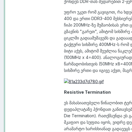
ქონდეს DDR-თან შედარებით 2-ჯერ
უფრო უკეთ რომ გავიგოთ, რა ხდებ
400 და ერთი DDR3-400 მეხსიერე
ჩიპი 200MHz-ზე მუშაობისას ერთ
გზავნის "გარეთ", ამიტომ სიხშირ
ციკლში გადაამუშავებს და გადააად
ტაქტური სიხშირე 400MHz-ს რომ დ
ბიტი აქვს, ამიტომ შეუძლია ნაკლე
(
100
MHz x 4=400). ანალოგიურად, 
წარმადობისთვის (
50
MHz x8=400M
სიხშირე ერთი და იგივე აქვთ, მა
Resistive Termination
ეს მახასიათებელი წინაღობით ტერ
დედაპლატაზე ჰქონდათ განთავსებუ
Die Termination). რათქმაუნდა ეს
მკაფიო და სუფთა იყოს, ვიდრე დ
არამარტო ხარისხიანად გადაეეცს 