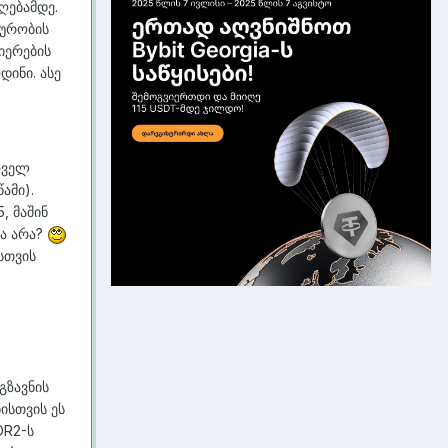
ღებამდე.
ტურობის
იერების
დინი. ასე
ოველ
ამი).
, მაშინ
ია არა?
სთვის
გზავნის
ბისთვის ეს
DR2-ს