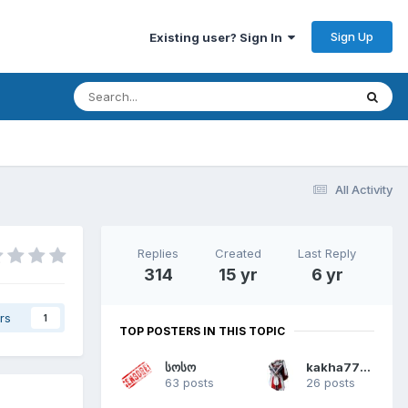
Sign Up
Existing user? Sign In
All Activity
Replies
Created
Last Reply
314
15 yr
6 yr
rs
1
TOP POSTERS IN THIS TOPIC
სოსო
kakha77777
63 posts
26 posts