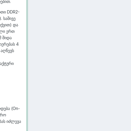
ებით.
რთი DDR2-
). სამივე
თქვით) და
ული ერთ
მ შიდა
იერებას 4
 აღწევს
ტაქტური
ოდება (On-
ფრო
ბას იძლევა