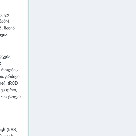
ოველ
ამი).
, მაშინ
ვია.
დგება,
ს
ი რიგების
ი. გრძივი
be). tRCD
 ეს დრო,
3-ის ტოლი.
გს (RAS)