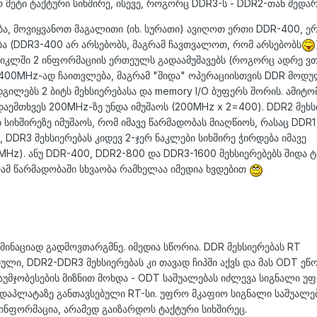
 მეტი ტაქტური სიხშირე, ისევე, როგორც DDR3-ს - DDR2-თან შედარ
ა, მოვიყვანოთ მაგალითი (იხ. სურათი) ავიღოთ ერთი DDR-400, ე
ბა (DDR3-400 არ არსებობს, მაგრამ ჩავთვალოთ, რომ არსებობს
 ციკლში 2 ინფორმაციის ერთეულს გადაამუშავებს (როგორც ადრე ვ
ე 400MHz-ად ჩაითვლება, მაგრამ "შიდა" ოპერაციისთვის DDR მოდ
გილებს 2 ბიტს მეხსიერებასა და memory I/O ბუფერს შორის. ამიტო
აემთხვეს 200MHz-ზე უნდა იმუშაოს (
200
MHz x 2=400). DDR2 მეხს
ბ სიხშირეზე იმუშაოს, რომ იმავე წარმადობას მიაღწიოს, რასაც DDR1
DDR3 მეხსიერებას კიდევ 2-ჯერ ნაკლები სიხშირე ჭირდება იმავე
Hz). ანუ DDR-400, DDR2-800 და DDR3-1600 მეხსიერებებს შიდა 
გრამ წარმადობაში სხვაობა რამხელაა იმედია ხვდებით
მინაციად გადმოვთარგმნე. იმედია სწორია. DDR მეხსიერებას RT
ლი, DDR2-DDR3 მეხსიერებას კი თავად ჩიპში აქვს და მას ODT ეწ
 გაუმჯობესების მიზნით მოხდა - ODT საშუალებას იძლევა სიგნალი უ
ედაპლატაზე განთავსებული RT-სი. უფრო მკაფიო სიგნალი საშუალე
ინფორმაცია, არამედ გაიზარდოს ტაქტური სიხშირეც.