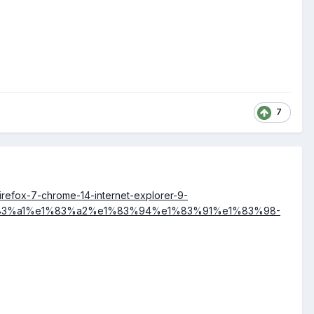
7
/firefox-7-chrome-14-internet-explorer-9-
%83%a1%e1%83%a2%e1%83%94%e1%83%91%e1%83%98-