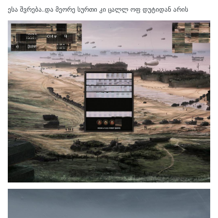
ესა შვრება..და მეორე სურთი კი ცალლ ოფ დუტიდან არის