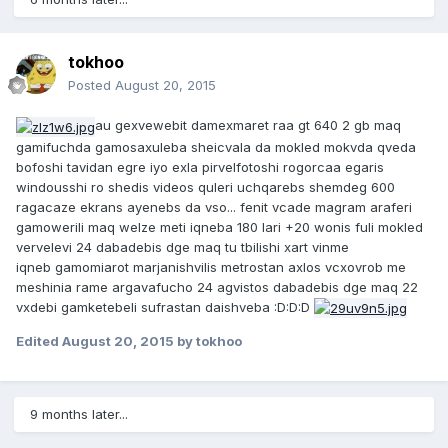
tokhoo
Posted
August 20, 2015
au gexvewebit damexmaret raa gt 640 2 gb maq
gamifuchda gamosaxuleba sheicvala da mokled mokvda qveda
bofoshi tavidan egre iyo exla pirvelfotoshi rogorcaa egaris
windousshi ro shedis videos quleri uchqarebs shemdeg 600
ragacaze ekrans ayenebs da vso... fenit vcade magram araferi
gamowerili maq welze meti iqneba 180 lari +20 wonis fuli mokled
vervelevi 24 dabadebis dge maq tu tbilishi xart vinme
iqneb gamomiarot marjanishvilis metrostan axlos vcxovrob me
meshinia rame argavafucho 24 agvistos dabadebis dge maq 22
vxdebi gamketebeli sufrastan daishveba :D:D:D
Edited
August 20, 2015
by tokhoo
9 months later...