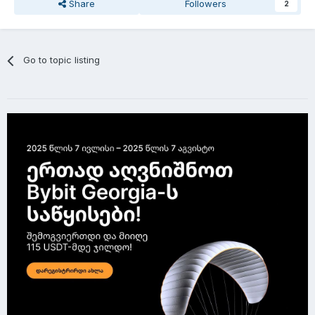
Share
Followers
2
Go to topic listing