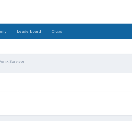
emy
Leaderboard
Clubs
Fenix Survivor