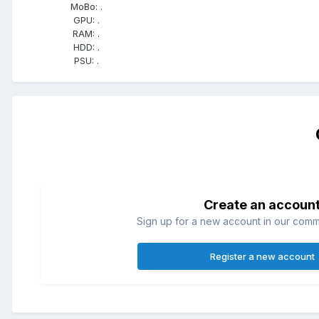
MoBo:
.
GPU:
.
RAM:
.
HDD:
.
PSU:
.
Create an accoun
Sign up for a new account in our commun
Register a new account