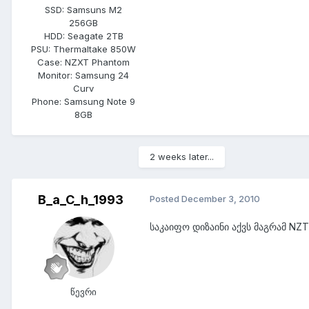
SSD:
Samsuns M2
256GB
HDD:
Seagate 2TB
PSU:
Thermaltake 850W
Case:
NZXT Phantom
Monitor:
Samsung 24
Curv
Phone:
Samsung Note 9
8GB
2 weeks later...
B_a_C_h_1993
Posted
December 3, 2010
საკაიფო დიზაინი აქვს მაგრამ NZ
წევრი