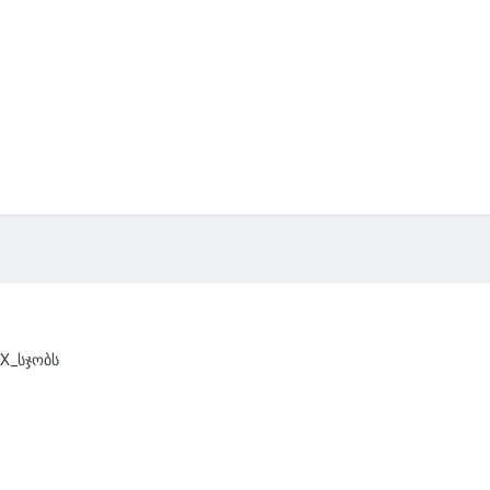
TX_სჯობს