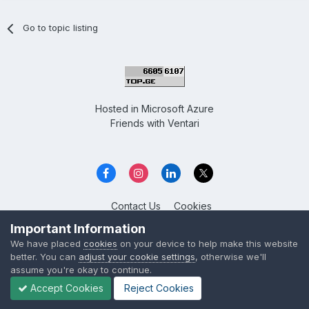
Go to topic listing
Hosted in
Microsoft Azure
Friends with
Ventari
Contact Us
Cookies
Overclockers GE
Important Information
Powered by Invision Community
We have placed
cookies
on your device to help make this website
better. You can
adjust your cookie settings
, otherwise we'll
assume you're okay to continue.
Accept Cookies
Reject Cookies