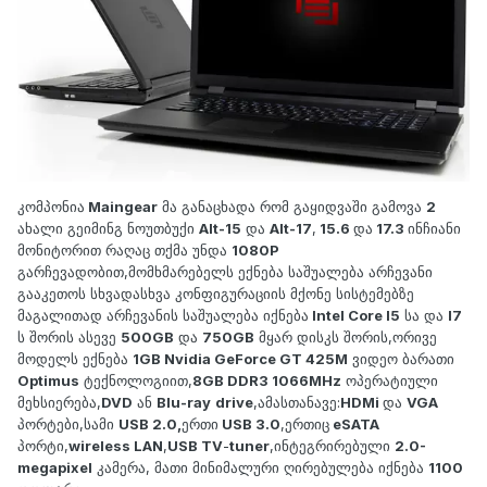
კომპონია
Maingear
მა განაცხადა რომ გაყიდვაში გამოვა
2
ახალი გეიმინგ ნოუთბუქი
Alt-15
და
Alt-17
,
15.6
და
17.3
ინჩიანი
მონიტორით რაღაც თქმა უნდა
1080P
გარჩევადობით,მომხმარებელს ექნება საშუალება არჩევანი
გააკეთოს სხვადასხვა კონფიგურაციის მქონე სისტემებზე
მაგალითად არჩევანის საშუალება იქნება
Intel Core I5
სა და
I7
ს შორის ასევე
500GB
და
750GB
მყარ დისკს შორის,ორივე
მოდელს ექნება
1GB Nvidia GeForce GT 425M
ვიდეო ბარათი
Optimus
ტექნოლოგიით,
8GB DDR3 1066MHz
ოპერატიული
მეხსიერება,
DVD
ან
Blu-ray
drive
,ამასთანავე:
HDMi
და
VGA
პორტები,სამი
USB 2.0,
ერთი
USB 3.0
,ერთიც
eSATA
პორტი,
wireless LAN
,
USB TV
-
tuner
,ინტეგრირებული
2.0-
megapixel
კამერა, მათი მინიმალური ღირებულება იქნება
1100