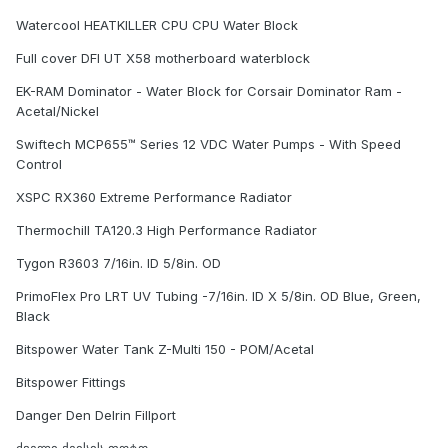
Watercool HEATKILLER CPU CPU Water Block
Full cover DFI UT X58 motherboard waterblock
EK-RAM Dominator - Water Block for Corsair Dominator Ram -
Acetal/Nickel
Swiftech MCP655™ Series 12 VDC Water Pumps - With Speed
Control
XSPC RX360 Extreme Performance Radiator
Thermochill TA120.3 High Performance Radiator
Tygon R3603 7/16in. ID 5/8in. OD
PrimoFlex Pro LRT UV Tubing -7/16in. ID X 5/8in. OD Blue, Green,
Black
Bitspower Water Tank Z-Multi 150 - POM/Acetal
Bitspower Fittings
Danger Den Delrin Fillport
ძველი ქეისის ფოტო