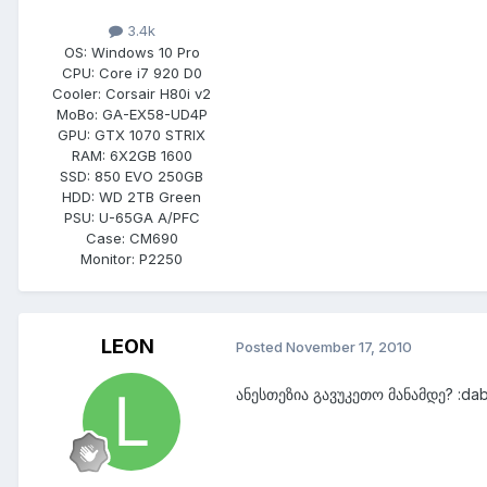
3.4k
OS:
Windows 10 Pro
CPU:
Core i7 920 D0
Cooler:
Corsair H80i v2
MoBo:
GA-EX58-UD4P
GPU:
GTX 1070 STRIX
RAM:
6X2GB 1600
SSD:
850 EVO 250GB
HDD:
WD 2TB Green
PSU:
U-65GA A/PFC
Case:
CM690
Monitor:
P2250
LEON
Posted
November 17, 2010
ანესთეზია გავუკეთო მანამდე? :dabol