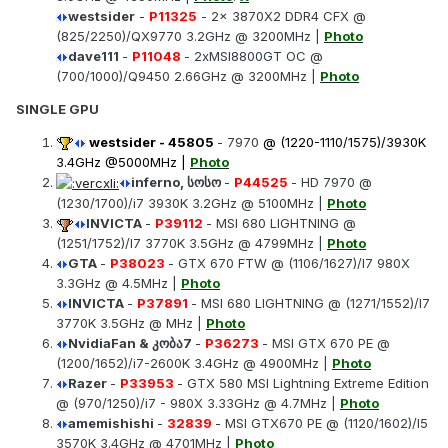
westsider
-
P11325
- 2x 3870X2 DDR4 CFX @
(825/2250)/QX9770 3.2GHz @ 3200MHz |
Photo
dave111
-
P11048
- 2xMSI8800GT OC @
(700/1000)/Q9450 2.66GHz @ 3200MHz |
Photo
SINGLE GPU
westsider
-
45805
- 7970
@ (1220-1110/1575)/3930K
3.4GHz @5000MHz |
Photo
inferno, სოსო
-
P44525
- HD 7970 @
(1230/1700)/i7 3930K 3.2GHz @ 5100MHz |
Photo
INVICTA
-
P39112
- MSI 680 LIGHTNING @
(1251/1752)/I7 3770K 3.5GHz @ 4799MHz |
Photo
GTA
-
P38023
- GTX 670 FTW @ (1106/1627)/I7 980X
3.3GHz @ 4.5MHz |
Photo
INVICTA
-
P37891
- MSI 680 LIGHTNING @ (1271/1552)/I7
3770K 3.5GHz @ MHz |
Photo
NvidiaFan & კობა7
-
P36273
- MSI GTX 670 PE @
(1200/1652)/i7-2600K 3.4GHz @ 4900MHz |
Photo
Razer
-
P33953
- GTX 580 MSI Lightning Extreme Edition
@ (970/1250)/i7 - 980X 3.33GHz @ 4.7MHz |
Photo
amemishishi
-
32839
- MSI GTX670 PE @ (1120/1602)/I5
3570K 3.4GHz @ 4701MHz |
Photo