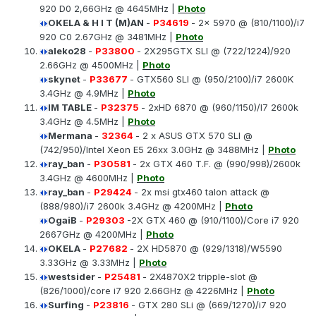
920 D0 2,66GHz @ 4645MHz |
Photo
OKELA & H I T (M)AN
-
P34619
- 2x 5970 @ (810/1100)/i7
920 C0 2.67GHz @ 3481MHz |
Photo
aleko28
-
P33800
- 2X295GTX SLI @ (722/1224)/920
2.66GHz @ 4500MHz |
Photo
skynet
-
P33677
- GTX560 SLI @ (950/2100)/i7 2600K
3.4GHz @ 4.9MHz |
Photo
IM TABLE
-
P32375
- 2xHD 6870 @ (960/1150)/I7 2600k
3.4GHz @ 4.5MHz |
Photo
Mermana
-
32364
- 2 x ASUS GTX 570 SLI @
(742/950)/Intel Xeon E5 26xx 3.0GHz @ 3488MHz |
Photo
ray_ban
-
P30581
- 2x GTX 460 T.F. @ (990/998)/2600k
3.4GHz @ 4600MHz |
Photo
ray_ban
-
P29424
- 2x msi gtx460 talon attack @
(888/980)/i7 2600k 3.4GHz @ 4200MHz |
Photo
OgaiB
-
P29303
-2X GTX 460 @ (910/1100)/Core i7 920
2667GHz @ 4200MHz |
Photo
OKELA
-
P27682
- 2X HD5870 @ (929/1318)/W5590
3.33GHz @ 3.33MHz |
Photo
westsider
-
P25481
- 2X4870X2 tripple-slot @
(826/1000)/core i7 920 2.66GHz @ 4226MHz |
Photo
Surfing
-
P23816
- GTX 280 SLi @ (669/1270)/i7 920