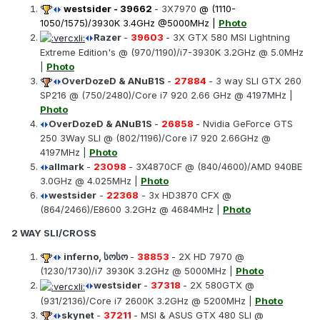
westsider
-
39662
- 3X7970
@ (1110-
1050/1575)/3930K 3.4GHz @5000MHz |
Photo
Razer
-
39603
- 3X GTX 580 MSI Lightning
Extreme Edition's @ (970/1190)/i7-3930K 3.2GHz @ 5.0MHz
|
Photo
OverDozeD & ANuB1S
-
27884
- 3 way SLI GTX 260
SP216 @ (750/2480)/Core i7 920 2.66 GHz @ 4197MHz |
Photo
OverDozeD & ANuB1S
-
26858
- Nvidia GeForce GTS
250 3Way SLI @ (802/1196)/Core i7 920 2.66GHz @
4197MHz |
Photo
allmark
-
23098
- 3X4870CF @ (840/4600)/AMD 940BE
3.0GHz @ 4.025MHz |
Photo
westsider
-
22368
- 3x HD3870 CFX @
(864/2466)/E8600 3.2GHz @ 4684MHz |
Photo
2 WAY SLI/CROSS
inferno, სოსო
-
38853
- 2X HD 7970 @
(1230/1730)/i7 3930K 3.2GHz @ 5000MHz |
Photo
westsider
-
37318
- 2X 580GTX @
(931/2136)/Core i7 2600K 3.2GHz @ 5200MHz |
Photo
skynet
-
37211
- MSI & ASUS GTX 480 SLI @