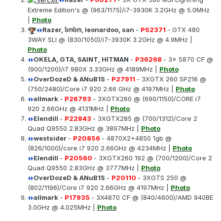
Extreme Edition's @ (963/1175)/i7-3930K 3.2GHz @ 5.0MHz
|
Photo
Razer, სოსო, leonardoo, san
-
P
52371
- GTX 480
3WAY SLI @ (830/1050)/i7-3930K 3.2GHz @ 4.9MHz |
Photo
OKELA, GTA, SAINT, HITMAN
-
P36268
- 3x 5870 CF @
(900/1200)/i7 980X 3.33GHz @ 4189MHz |
Photo
OverDozeD & ANuB1S
-
P27911
- 3XGTX 260 SP216 @
(750/2480)/Core i7 920 2.66 GHz @ 4197MHz |
Photo
allmark
-
P26793
- 3XGTX260 @ (690/1150)/CORE i7
920 2.66GHz @ 4131MHz |
Photo
Elendill
-
P22843
- 3XGTX285 @ (700/1312)/Core 2
Quad Q9550 2.83GHz @ 3897MHz |
Photo
westsider
-
P20856
- 4870X2+4850 1gb @
(826/1000)/core i7 920 2.66GHz @ 4234MHz |
Photo
Elendill
-
P20560
- 3XGTX260 192 @ (700/1200)/Core 2
Quad Q9550 2.83GHz @ 3777MHz |
Photo
OverDozeD & ANuB1S
-
P20110
- 3XGTS 250 @
(802/1196)/Core i7 920 2.66GHz @ 4197MHz |
Photo
allmark
-
P17935
- 3X4870 CF @ (840/4600)/AMD 940BE
3.0GHz @ 4.025MHz |
Photo