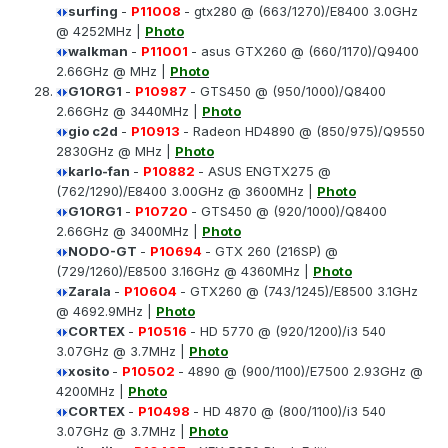
surfing
-
P11008
- gtx280 @ (663/1270)/E8400 3.0GHz
@ 4252MHz |
Photo
walkman
-
P11001
- asus GTX260 @ (660/1170)/Q9400
2.66GHz @ MHz |
Photo
G1ORG1
-
P10987
- GTS450 @ (950/1000)/Q8400
2.66GHz @ 3440MHz |
Photo
gio c2d
-
P10913
- Radeon HD4890 @ (850/975)/Q9550
2830GHz @ MHz |
Photo
karlo-fan
-
P10882
- ASUS ENGTX275 @
(762/1290)/E8400 3.00GHz @ 3600MHz |
Photo
G1ORG1
-
P10720
- GTS450 @ (920/1000)/Q8400
2.66GHz @ 3400MHz |
Photo
NODO-GT
-
P10694
- GTX 260 (216SP) @
(729/1260)/E8500 3.16GHz @ 4360MHz |
Photo
Zarala
-
P10604
- GTX260 @ (743/1245)/E8500 3.1GHz
@ 4692.9MHz |
Photo
CORTEX
-
P10516
- HD 5770 @ (920/1200)/i3 540
3.07GHz @ 3.7MHz |
Photo
xosito
-
P10502
- 4890 @ (900/1100)/E7500 2.93GHz @
4200MHz |
Photo
CORTEX
-
P10498
- HD 4870 @ (800/1100)/i3 540
3.07GHz @ 3.7MHz |
Photo