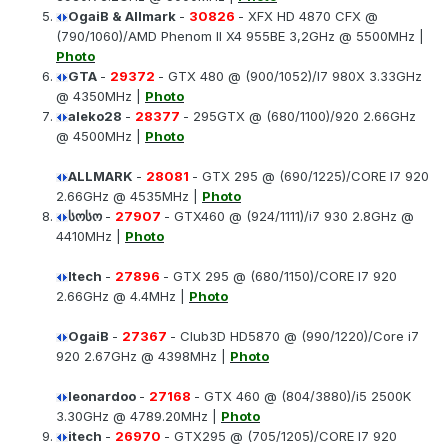
OgaiB & Allmark
-
30826
- XFX HD 4870 CFX @
(790/1060)/AMD Phenom II X4 955BE 3,2GHz @ 5500MHz |
Photo
GTA
-
29372
- GTX 480 @ (900/1052)/I7 980X 3.33GHz
@ 4350MHz |
Photo
aleko28
-
28377
- 295GTX @ (680/1100)/920 2.66GHz
@ 4500MHz |
Photo
ALLMARK
-
28081
- GTX 295 @ (690/1225)/CORE I7 920
2.66GHz @ 4535MHz |
Photo
სოსო
-
27907
- GTX460 @ (924/1111)/i7 930 2.8GHz @
4410MHz |
Photo
Itech
-
27896
- GTX 295 @ (680/1150)/CORE I7 920
2.66GHz @ 4.4MHz |
Photo
OgaiB
-
27367
- Club3D HD5870 @ (990/1220)/Core i7
920 2.67GHz @ 4398MHz |
Photo
leonardoo
-
27168
- GTX 460 @ (804/3880)/i5 2500K
3.30GHz @ 4789.20MHz |
Photo
itech
-
26970
- GTX295 @ (705/1205)/CORE I7 920