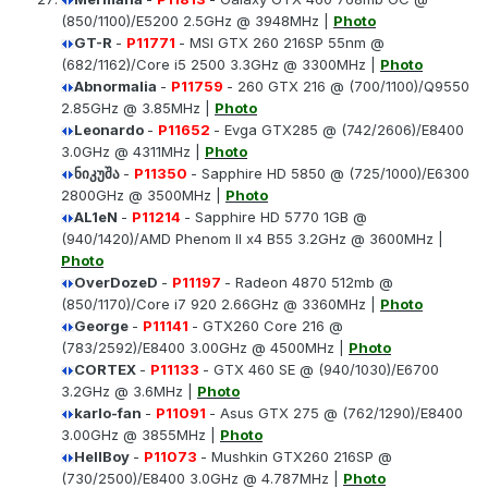
(850/1100)/E5200 2.5GHz @ 3948MHz |
Photo
GT-R
-
P11771
- MSI GTX 260 216SP 55nm @
(682/1162)/Core i5 2500 3.3GHz @ 3300MHz |
Photo
Abnormalia
-
P11759
- 260 GTX 216 @ (700/1100)/Q9550
2.85GHz @ 3.85MHz |
Photo
Leonardo
-
P11652
- Evga GTX285 @ (742/2606)/E8400
3.0GHz @ 4311MHz |
Photo
ნიკუშა
-
P11350
- Sapphire HD 5850 @ (725/1000)/E6300
2800GHz @ 3500MHz |
Photo
AL1eN
-
P11214
- Sapphire HD 5770 1GB @
(940/1420)/AMD Phenom II x4 B55 3.2GHz @ 3600MHz |
Photo
OverDozeD
-
P11197
- Radeon 4870 512mb @
(850/1170)/Core i7 920 2.66GHz @ 3360MHz |
Photo
George
-
P11141
- GTX260 Core 216 @
(783/2592)/E8400 3.00GHz @ 4500MHz |
Photo
CORTEX
-
P11133
- GTX 460 SE @ (940/1030)/E6700
3.2GHz @ 3.6MHz |
Photo
karlo-fan
-
P11091
- Asus GTX 275 @ (762/1290)/E8400
3.00GHz @ 3855MHz |
Photo
HellBoy
-
P11073
- Mushkin GTX260 216SP @
(730/2500)/E8400 3.0GHz @ 4.787MHz |
Photo