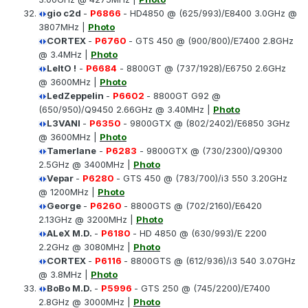
gio c2d
-
P6866
- HD4850 @ (625/993)/E8400 3.0GHz @
3807MHz |
Photo
CORTEX
-
P6760
- GTS 450 @ (900/800)/E7400 2.8GHz
@ 3.4MHz |
Photo
LeItO !
-
P6684
- 8800GT @ (737/1928)/E6750 2.6GHz
@ 3600MHz |
Photo
LedZeppelin
-
P6602
- 8800GT G92 @
(650/950)/Q9450 2.66GHz @ 3.40MHz |
Photo
L3VANI
-
P6350
- 9800GTX @ (802/2402)/E6850 3GHz
@ 3600MHz |
Photo
Tamerlane
-
P6283
- 9800GTX @ (730/2300)/Q9300
2.5GHz @ 3400MHz |
Photo
Vepar
-
P6280
- GTS 450 @ (783/700)/i3 550 3.20GHz
@ 1200MHz |
Photo
George
-
P6260
- 8800GTS @ (702/2160)/E6420
2.13GHz @ 3200MHz |
Photo
ALeX M.D.
-
P6180
- HD 4850 @ (630/993)/E 2200
2.2GHz @ 3080MHz |
Photo
CORTEX
-
P6116
- 8800GTS @ (612/936)/i3 540 3.07GHz
@ 3.8MHz |
Photo
BoBo M.D.
-
P5996
- GTS 250 @ (745/2200)/E7400
2.8GHz @ 3000MHz |
Photo