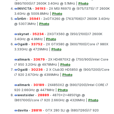
(880/1000)/i7 2600K 3.4GHz @ 5.1MHz |
Photo
INVICTA
-
36193
- 2X MSI R6970 @ (975/1375)/ I7 2600K
3.4GHz @ 5009.8MHz |
Photo
სოსო
-
35941
- 2xGTX260 @ (763/1106)/i7 2600K 3.4GHz
@ 5307.3MHz |
Photo
skynet
-
35234
- 2XGTX560 @ (950/2100)/i7 2600K
3.4GHz @ 4.9MHz |
Photo
OgaiB
-
33752
- 2X GTX580 @ (900/1100)/Core i7 980X
3.33GHz @ 4729MHz |
Photo
allmark
-
33679
- 2X HD4870X2 @ (750/900)/intel Core
i7 950 3.2GHz @ 4978MHz |
Photo
OgaiB
-
30236
- 2 X Club3D HD5850 @ (900/1200)/Core
i7 920 2.67GHz @ 4399MHz |
Photo
allmark
-
30189
- 2X4850X2 @ (690/1200)/Intel CORE i7
920 2.66GHz @ 4471MHz |
Photo
westsider
-
28889
- 4870x2+48501gb @
(861/1000)/core i7 920 2.66GHz @ 4326MHz |
Photo
davita
-
28816
- GTX 280 SLI @ (680/1260)/i7 920