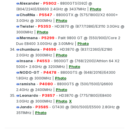
Alexander
-
P5902
- 8800GTS(G92) @
(804/2240)/E6600 2.4GHz @ 3437MHz |
Photo
ChoRNa
-
P5547
- 8800GTX @ (575/1800)/X2 6000+
3.0GHz @ 3000MHz |
Photo
Twister
-
P5353
- HD3870 @ (877/1386)/E3110 3.0GHz @
3000MHz |
Photo
Mermana
-
P5299
- Palit 9800 GT @ (550/900)/Core 2
Duo E8400 3.00GHz @ 3.00MHz |
Photo
chumbura
-
P4696
- HD3870 @ (837/2360)/E2180
2.0GHz @ 3000MHz |
Photo
Insane
-
P4553
- 9600GT @ (768/2200)/Athlon 64 X2
5000+ 2.6GHz @ 3200MHz |
Photo
NODO-GT
-
P4478
- 8800GTS @ (648/2016)/E4300
1.8GHz @ 3000MHz |
Photo
ramisha
-
P4080
- 8800GTS @ (500/1500)/Q6600
2.4GHz @ 2400MHz |
Photo
Leonardo
-
P3857
- HD3870 @ (775/1800)/E8400
3.0GHz @ 3000MHz |
Photo
.
X
Jondo
-
P3585
- GT430 @ (900/500)/E5500 2.8GHz @
3511MHz |
Photo