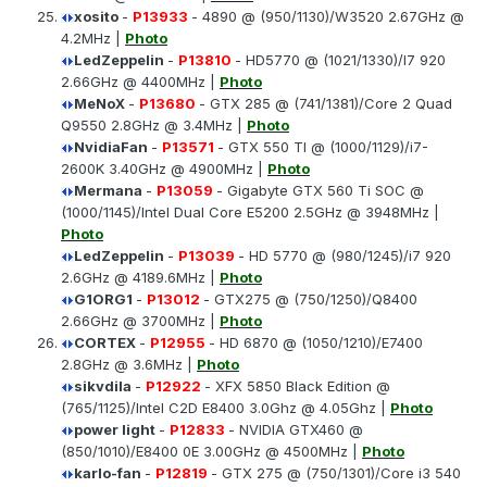
xosito
-
P13933
- 4890 @ (950/1130)/W3520 2.67GHz @
4.2MHz |
Photo
LedZeppelin
-
P13810
- HD5770 @ (1021/1330)/I7 920
2.66GHz @ 4400MHz |
Photo
MeNoX
-
P13680
- GTX 285 @ (741/1381)/Core 2 Quad
Q9550 2.8GHz @ 3.4MHz |
Photo
NvidiaFan
-
P13571
- GTX 550 TI @ (1000/1129)/i7-
2600K 3.40GHz @ 4900MHz |
Photo
Mermana
-
P13059
- Gigabyte GTX 560 Ti SOC @
(1000/1145)/Intel Dual Core E5200 2.5GHz @ 3948MHz |
Photo
LedZeppelin
-
P13039
- HD 5770 @ (980/1245)/i7 920
2.6GHz @ 4189.6MHz |
Photo
G1ORG1
-
P13012
- GTX275 @ (750/1250)/Q8400
2.66GHz @ 3700MHz |
Photo
CORTEX
-
P12955
- HD 6870 @ (1050/1210)/E7400
2.8GHz @ 3.6MHz |
Photo
sikvdila
-
P12922
- XFX 5850 Black Edition @
(765/1125)/Intel C2D E8400 3.0Ghz @ 4.05Ghz |
Photo
power light
-
P12833
- NVIDIA GTX460 @
(850/1010)/E8400 0E 3.00GHz @ 4500MHz |
Photo
karlo-fan
-
P12819
- GTX 275 @ (750/1301)/Core i3 540