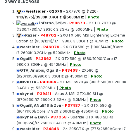
2 WAY SLI/CROSS
westsider
-
62676
- 2X7970
@ (1220-
1110/1575)/3930K 3.4GHz @5000MHz |
Photo
inferno, სოსო
-
P58673
- 2X HD 7970 @
(1230/1730)/i7 3930K 3.2GHz @ 5000MHz |
Photo
Razer
-
P48702
- 2XGTX 580 MSI Lightening Extreme
Edition @ (950/1211)/ i7 - 980X 3.33GHz @ 4.7MHz |
Photo
westsider
-
P46079
- 2X GTX580 @ (1000/4400)/Core
i7 2600K 3.2GHz @ 5200MHz |
Photo
OgaiB
-
P43862
- 2X GTX580 @ (880/1090)/Core i7
980X 3.33GHz @ 4542MHz |
Photo
GTA, Anubis, OgaiB
-
P43468
- 2X580 @
(920/1050)/980X 3.33GHz @ 4500MHz |
Photo
INVICTA
-
P40884
- 2X MSI 6970 @ (980/1500)/I7 2600K
3.4GHz @ 5287.9MHz |
Photo
skynet
-
P39411
- Asus & MSI GTX480 SLI @
(870/950)/i7 2600K 3.5GHz @ 5.0MHz |
Photo
OgaiB, ANuB1S & Zvii
-
P37487
- 2X GTX 580 @
(864/1100)/Core i7 920 2.66GHz @ 4350MHz |
Photo
skynet & Davi
-
P37058
- Sparkle GTX 480 SLI @
(800/924)/i7 2600K 3.4GHz @ 4.9MHz |
Photo
westsider
-
P34846
- 2x 295GTX @ (775/2650)/Core i7