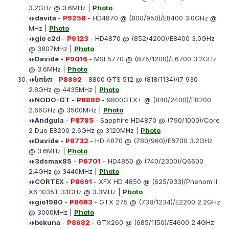
3.2GHz @ 3.6MHz |
Photo
davita
-
P9258
- HD4870 @ (800/950)/E8400 3.0GHz @
MHz |
Photo
gio c2d
-
P9123
- HD4870 @ (852/4200)/E8400 3.0GHz
@ 3807MHz |
Photo
Davide
-
P9016
- MSI 5770 @ (875/1200)/E6700 3.2GHz
@ 3.6MHz |
Photo
სოსო
-
P8892
- 8800 GTS 512 @ (818/1134)/i7 930
2.8GHz @ 4435MHz |
Photo
NODO-GT
-
P8880
- 9800GTX+ @ (840/2400)/E8200
2.66GHz @ 3500MHz |
Photo
Andgula
-
P8785
- Sapphire HD4870 @ (790/1000)/Core
2 Duo E8200 2.6GHz @ 3120MHz |
Photo
Davide
-
P8732
- HD 4870 @ (780/960)/E6700 3.2GHz
@ 3.6MHz |
Photo
3dsmax85
-
P8701
- HD4850 @ (740/2300)/Q6600
2.4GHz @ 3440MHz |
Photo
CORTEX
-
P8691
- XFX HD 4850 @ (625/933)/Phenom II
X6 1035T 3.1GHz @ 3.3MHz |
Photo
gio1980
-
P8683
- GTX 275 @ (738/1234)/E2200 2.2GHz
@ 3000MHz |
Photo
bekuna
-
P8682
- GTX260 @ (685/1150)/E4600 2.4GHz