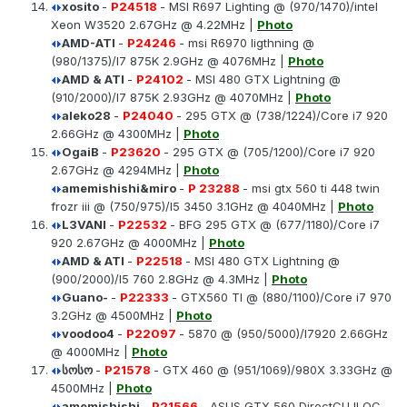
xosito
-
P24518
- MSI R697 Lighting @ (970/1470)/intel
Xeon W3520 2.67GHz @ 4.22MHz |
Photo
AMD-ATI
-
P24246
- msi R6970 ligthning @
(980/1375)/I7 875K 2.9GHz @ 4076MHz |
Photo
AMD & ATI
-
P24102
- MSI 480 GTX Lightning @
(910/2000)/I7 875K 2.93GHz @ 4070MHz |
Photo
aleko28
-
P24040
- 295 GTX @ (738/1224)/Core i7 920
2.66GHz @ 4300MHz |
Photo
OgaiB
-
P23620
- 295 GTX @ (705/1200)/Core i7 920
2.67GHz @ 4294MHz |
Photo
amemishishi&miro
-
P 23288
- msi gtx 560 ti 448 twin
frozr iii @ (750/975)/I5 3450 3.1GHz @ 4040MHz |
Photo
L3VANI
-
P22532
- BFG 295 GTX @ (677/1180)/Core i7
920 2.67GHz @ 4000MHz |
Photo
AMD & ATI
-
P22518
- MSI 480 GTX Lightning @
(900/2000)/I5 760 2.8GHz @ 4.3MHz |
Photo
Guano-
-
P22333
- GTX560 TI @ (880/1100)/Core i7 970
3.2GHz @ 4500MHz |
Photo
voodoo4
-
P22097
- 5870 @ (950/5000)/I7920 2.66GHz
@ 4000MHz |
Photo
სოსო
-
P21578
- GTX 460 @ (951/1069)/980X 3.33GHz @
4500MHz |
Photo
amemishishi
-
P21566
- ASUS GTX 560 DirectCU II OC