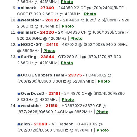
2.66GHz @ 4418MHz |
Photo
allmark
-
27340
- 2X4850 X2 CF @ (700/2400)/INTEL
CORE i7 920 2.66GHz @ 4.18MHz |
Photo
westsider
-
26332
- 2X 4850 @ (825/1216)/Core i7 920
2.66GHz @ 4344MHz |
Photo
allmark
-
24220
- 2X HD4830 CF @ (660/1030)/Core i7
920 2.66GHz @ 4200MHz |
Photo
NODO-GT
-
24113
- 4870X2 @ (852/1003)/940 3.0GHz
@ 3891MHz |
Photo
Surfing
-
23844
- GTX280 SLi @ (670/1270)/i7 920
2.66GHz @ 4210MHz |
Photo
OC.GE Subzero Team
-
23775
- HD4850X2 @
(700/1200)/E8600 3.3GHz @ 5289.9MHz |
Photo
OverDozeD
-
23181
- 2x 4870 CF @ (810/4500)/E860
3.33GHz @ 4802MHz |
Photo
westsider
-
21159
- HD3870X2+3870 CF @
(877/2628)/Q6600 2.4GHz @ 3852MHz |
Photo
gion
-
21068
- ATI Radeon HD 4870 X2 @
(762/3720)/E8500 3.16GHz @ 4370MHz |
Photo