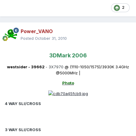
2
Power_VANO
Posted
October 31, 2010
3DMark 2006
westsider
-
39662
- 3X7970
@ (1110-1050/1575)/3930K 3.4GHz
@5000MHz |
Photo
4 WAY SLI/CROSS
3 WAY SLI/CROSS