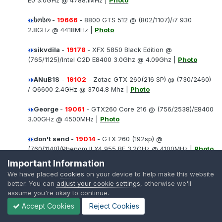
E0 3.0GHz @ 4788.1MHz |
Photo
სოსო
-
19666
- 8800 GTS 512 @ (802/1107)/i7 930
2.8GHz @ 4418MHz |
Photo
sikvdila
-
19178
- XFX 5850 Black Edition @
(765/1125)/Intel C2D E8400 3.0Ghz @ 4.09Ghz |
Photo
ANuB1S
-
19102
- Zotac GTX 260(216 SP) @ (730/2460)
/ Q6600 2.4GHz @ 3704.8 Mhz |
Photo
George
-
19061
- GTX260 Core 216 @ (756/2538)/E8400
3.00GHz @ 4500MHz |
Photo
don't send
-
19014
- GTX 260 (192sp) @
(760/1140)/Phenom II X4 955 BE 3.2GHz @ 4100MHz |
Photo
davita
-
18944
- ATI HD4870 @ (800/950)/Q9650 3.0
Important Information
3.0GHz @ 4.14MHz |
Photo
We have placed
cookies
on your device to help make this website
better. You can
adjust your cookie settings
, otherwise we'll
Tamerlane
-
18812
- 9800GX2 @ (720/2050)/E8200
assume you're okay to continue.
2.6GHz @ 4000MHz |
Photo
Accept Cookies
Reject Cookies
-PLAYBOY-
-
18705
- HD3870X2 @ (825/1800)/E8400