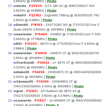
2.66GHz @ 4189MHz |
Photo
davita
-
P22223
- GTX 280 SLI @ (680/1260)/i7 920
2.66GHz @ 4418MHz |
Photo
otad11
-
P22182
- 2xgtx460 768mg @ (830/950)/i5 760
2.8GHz @ 4.0MHz |
Photo
Elendill
-
P18163
- 2XGTX260 192 @ (731/1223)/Core 2
Quad Q9550 2.83GHz @ 3951MHz |
Photo
westsider
-
P15464
- 2X4850 @ (735/1050)/core i7 920
2.66GHz @ 3778MHz |
Photo
BGI
-
P15333
- 4870x2 @ (775/900)/Core I7 2.6GHz @
2.6MHz |
Photo
westsider
-
P14810
- 2X4870 CF @ (830/4520)/Q6700
2.6Ghz @ 3654MHz |
Photo
OverDozeD
-
P14532
- 2x 4870 CF @ (840/4600)/E8600
3.33GHz @ 4600MHz |
Photo
Aleko28
-
P14456
- 2XHD4870 CF @ (800/4400)/Q6600
2.4GHz @ 3600MHz |
Photo
3dsmax85
-
P13069
- 2XHD4850 CF @
(740/2300)/Q6600 2.4GHz @ 3600MHz |
Photo
gion
-
P12821
- ATI Radeon HD 4870 X2 @
(762/3720)/E8500 3.16GHz @ 4.37MHz |
Photo
Leonardo
-
P11427
- 2x HD4850 CF @ (660/2100)/E8400
3.0GHz @ 4350MHz |
Photo
.
X