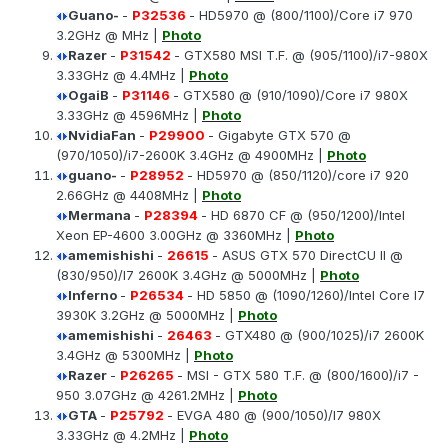
Guano-
-
P32536
- HD5970 @ (800/1100)/Core i7 970
3.2GHz @ MHz |
Photo
Razer
-
P31542
- GTX580 MSI T.F. @ (905/1100)/i7-980X
3.33GHz @ 4.4MHz |
Photo
OgaiB
-
P31146
- GTX580 @ (910/1090)/Core i7 980X
3.33GHz @ 4596MHz |
Photo
NvidiaFan
-
P29900
- Gigabyte GTX 570 @
(970/1050)/i7-2600K 3.4GHz @ 4900MHz |
Photo
guano-
-
P28952
- HD5970 @ (850/1120)/core i7 920
2.66GHz @ 4408MHz |
Photo
Mermana
-
P28394
- HD 6870 CF @ (950/1200)/Intel
Xeon EP-4600 3.00GHz @ 3360MHz |
Photo
amemishishi
-
26615
- ASUS GTX 570 DirectCU II @
(830/950)/I7 2600K 3.4GHz @ 5000MHz |
Photo
Inferno
-
P26534
- HD 5850 @ (1090/1260)/Intel Core I7
3930K 3.2GHz @ 5000MHz |
Photo
amemishishi
-
26463
- GTX480 @ (900/1025)/i7 2600K
3.4GHz @ 5300MHz |
Photo
Razer
-
P26265
- MSI - GTX 580 T.F. @ (800/1600)/i7 -
950 3.07GHz @ 4261.2MHz |
Photo
GTA
-
P25792
- EVGA 480 @ (900/1050)/I7 980X
3.33GHz @ 4.2MHz |
Photo