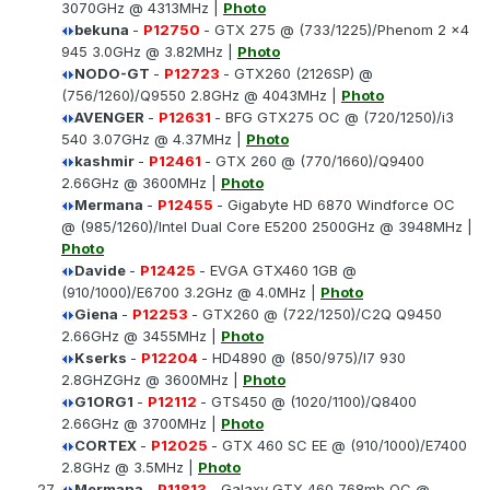
3070GHz @ 4313MHz |
Photo
bekuna
-
P12750
- GTX 275 @ (733/1225)/Phenom 2 x4
945 3.0GHz @ 3.82MHz |
Photo
NODO-GT
-
P12723
- GTX260 (2126SP) @
(756/1260)/Q9550 2.8GHz @ 4043MHz |
Photo
AVENGER
-
P12631
- BFG GTX275 OC @ (720/1250)/i3
540 3.07GHz @ 4.37MHz |
Photo
kashmir
-
P
12461
- GTX 260 @ (770/1660)/Q9400
2.66GHz @ 3600MHz |
Photo
Mermana
-
P12455
- Gigabyte HD 6870 Windforce OC
@ (985/1260)/Intel Dual Core E5200 2500GHz @ 3948MHz |
Photo
Davide
-
P12425
- EVGA GTX460 1GB @
(910/1000)/E6700 3.2GHz @ 4.0MHz |
Photo
Giena
-
P12253
- GTX260 @ (722/1250)/C2Q Q9450
2.66GHz @ 3455MHz |
Photo
Kserks
-
P12204
- HD4890 @ (850/975)/I7 930
2.8GHZGHz @ 3600MHz |
Photo
G1ORG1
-
P12112
- GTS450 @ (1020/1100)/Q8400
2.66GHz @ 3700MHz |
Photo
CORTEX
-
P12025
- GTX 460 SC EE @ (910/1000)/E7400
2.8GHz @ 3.5MHz |
Photo
Mermana
-
P11813
- Galaxy GTX 460 768mb OC @