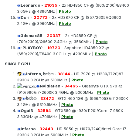
Leonardo
-
21035
- 2x HD4850 CF @ (660/2100)/E8400
3.0GHz @ 4396MHz |
Photo
Duri
-
20772
- 2x HD3870 CF @ (857/2605)/Q6600
2.4GHz @ 3960MHz |
Photo
3dsmax85
-
20337
- 2x HD4850 CF @
(700/2300)/Q6600 2.4GHz @ 3560MHz |
Photo
-PLAYBOY-
-
19720
- Sapphire HD4850 X2 @
(650/2200)/E8400 3.0GHz @ 4230MHz |
Photo
SINGLE GPU
inferno, სოსო
-
38144
- HD 7970 @ (1230/1720)/i7
3930K 3.2GHz @ 5100MHz |
Photo
NvidiaFan
-
34465
- Gigabyte GTX 570 @
(910/990)/i7-2600K 3,4GHz @ 5000MHz |
Photo
სოსო
-
33472
- GTX 460 1GB @ (966/1058)/i7 2600K
3.4GHz @ 5310.9MHz |
Photo
OgaiB
-
32594
- GTX580 @ (930/1120)/Core i7 980X
3.33GHz @ 4706MHz |
Photo
Inferno
-
32443
- HD 5850 @ (1070/1240)/Intel Core I7
3930K 3.2GHz @ 5000MHz |
Photo