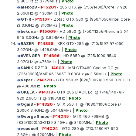
2,80GHz @ 3779MHz |
Photo
aleko28
-
P15201
- 285 GTX @ (756/1400)/Core i7 920
2.66GHz @ 4300MHz |
Photo
GT-R
-
P15167
- Zotac GTX 560 @ (950/1050)/Intel Core
i3 3.1GHz @ 3100MHz |
Photo
bekuna
-
P15009
- HD 5850 @ (750/1125)/Phenom 2 X4
945 3.0GHz @ 3.824MHz |
Photo
RAZER
-
P14898
- XFX GTX-285 @ (710/1597)/i7-950
3.07GHz @ 4428.9MHz |
Photo
AVENGER
-
P14896
- HD 5850 @ (725/1000)/i540
3.07GHz @ 4761MHz |
Photo
SANIKIDZE13
-
14803
- MSI GTX460 Cyclon OC @
(726/3600)/AMDX6 1605T 3.00GHz @ 3.50MHz |
Photo
Vepar
-
P14770
- GTX 560 @ (820/1002)/i3 550 3.20GHz
@ 4003MHz |
Photo
OKELA
-
P14718
- GTX 285 BlACK Ed. @ (748/1407)/I7
920 2.66GHz @ 3160MHz |
Photo
OgaiB
-
P14320
- GTX 550 Ti @ (1080/1100)/Core i7
2600K 3.4GHz @ 5044.8MHz |
Photo
George Simps
-
P14045
- GTX 460 768MB @
(835/1000)/i3-2139 3.4GHz @ 3400MHz |
Photo
voodoo4
-
P14024
- GTX 280 @ (710/1280)/I7 920
2.6GHz @ 4200MHz |
Photo