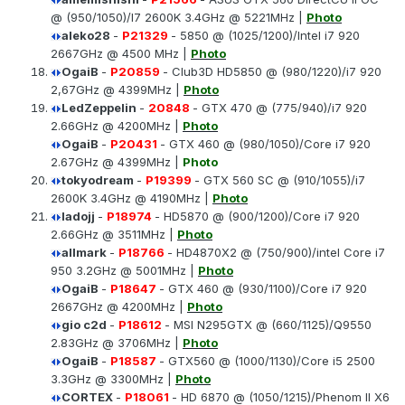
@ (950/1050)/I7 2600K 3.4GHz @ 5221MHz |
Photo
aleko28
-
P21329
- 5850 @ (1025/1200)/Intel i7 920
2667GHz @ 4500 MHz |
Photo
OgaiB
-
P20859
- Club3D HD5850 @ (980/1220)/i7 920
2,67GHz @ 4399MHz |
Photo
LedZeppelin
-
20848
- GTX 470 @ (775/940)/i7 920
2.66GHz @ 4200MHz |
Photo
OgaiB
-
P20431
- GTX 460 @ (980/1050)/Core i7 920
2.67GHz @ 4399MHz |
Photo
tokyodream
-
P19399
- GTX 560 SC @ (910/1055)/i7
2600K 3.4GHz @ 4190MHz |
Photo
ladojj
-
P18974
- HD5870 @ (900/1200)/Core i7 920
2.66GHz @ 3511MHz |
Photo
allmark
-
P18766
- HD4870X2 @ (750/900)/intel Core i7
950 3.2GHz @ 5001MHz |
Photo
OgaiB
-
P18647
- GTX 460 @ (930/1100)/Core i7 920
2667GHz @ 4200MHz |
Photo
gio c2d
-
P18612
- MSI N295GTX @ (660/1125)/Q9550
2.83GHz @ 3706MHz |
Photo
OgaiB
-
P18587
- GTX560 @ (1000/1130)/Core i5 2500
3.3GHz @ 3300MHz |
Photo
CORTEX
-
P18061
- HD 6870 @ (1050/1215)/Phenom II X6