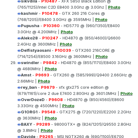
sikvdila
-
P10487
- XFX 5850 Black Edition @
(765/1125)/Intel C2D E8400 3.0Ghz @ 3.0Ghz |
Photo
kashmir
-
P10478
- GTX 260 216 Cores @
(768/1205)/E8400 3.0GHz @ 3595MHz |
Photo
Pupusha
-
P10360
- HD5770 @ (960/1350)/E8400
3.0GHz @ 4.200MHz |
Photo
Aleko28
-
P10247
- HD4870 @ (850/4600)/Q6600
2.4GHz @ 3600MHz |
Photo
Delfistyaosani
-
P10039
- GTX260 216CORE @
(714/1254)/E8500 3.16GHz @ 3600MHz |
Photo
swindler
-
P9842
- HD4870 @ (855/1170)/E8400 3.0GHz
@ 4680MHz |
Photo
Amst
-
P9693
- GTX260 @ (585/999)/Q9400 2.66GHz @
2.66MHz |
Photo
rey_ban
-
P9679
- xfx gtx275 core edition @
(679/1161)/core 2 due E7400 2.80GHz @ 3601.0MHz |
Photo
OverDozeD
-
P9608
- HD4870 @ (850/4560)/E8600
3.33GHz @ 4500MHz |
Photo
G1ORG1
-
P9548
- GTX275 @ (720/1220)/E2200 2.2GHz
@ 3630MHz |
Photo
BAXY
-
P9289
- 9800GTX+ @ (824/1201)/Q9550 2.8GHz
@ 3.8MHz |
Photo
Davide
-
P9265
- MSI NGTX260 @ (690/1100)/E6700