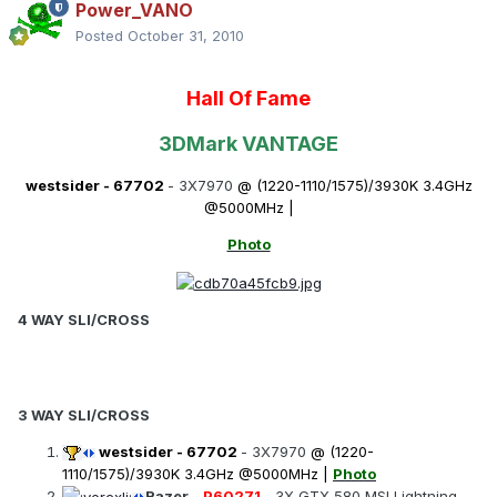
Power_VANO
Posted
October 31, 2010
Hall Of Fame
3DMark VANTAGE
westsider
-
67702
- 3X7970
@ (1220-1110/1575)/3930K 3.4GHz
@5000MHz |
Photo
4 WAY SLI/CROSS
3 WAY SLI/CROSS
westsider
-
67702
- 3X7970
@ (1220-
1110/1575)/3930K 3.4GHz @5000MHz |
Photo
Razer
-
P60271
- 3X GTX 580 MSI Lightning