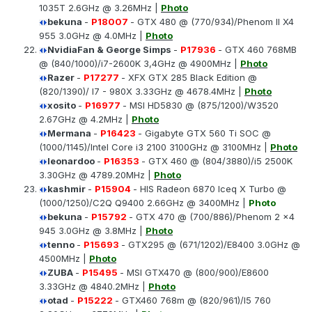
1035T 2.6GHz @ 3.26MHz |
Photo
bekuna
-
P18007
- GTX 480 @ (770/934)/Phenom II X4
955 3.0GHz @ 4.0MHz |
Photo
NvidiaFan & George Simps
-
P17936
- GTX 460 768MB
@ (840/1000)/i7-2600K 3,4GHz @ 4900MHz |
Photo
Razer
-
P17277
- XFX GTX 285 Black Edition @
(820/1390)/ I7 - 980X 3.33GHz @ 4678.4MHz |
Photo
xosito
-
P16977
- MSI HD5830 @ (875/1200)/W3520
2.67GHz @ 4.2MHz |
Photo
Mermana
-
P16423
- Gigabyte GTX 560 Ti SOC @
(1000/1145)/Intel Core i3 2100 3100GHz @ 3100MHz |
Photo
leonardoo
-
P16353
- GTX 460 @ (804/3880)/i5 2500K
3.30GHz @ 4789.20MHz |
Photo
kashmir
-
P15904
- HIS Radeon 6870 Iceq X Turbo @
(1000/1250)/C2Q Q9400 2.66GHz @ 3400MHz |
Photo
bekuna
-
P15792
- GTX 470 @ (700/886)/Phenom 2 x4
945 3.0GHz @ 3.8MHz |
Photo
tenno
-
P15693
- GTX295 @ (671/1202)/E8400 3.0GHz @
4500MHz |
Photo
ZUBA
-
P15495
- MSI GTX470 @ (800/900)/E8600
3.33GHz @ 4840.2MHz |
Photo
otad
-
P15222
- GTX460 768m @ (820/961)/I5 760