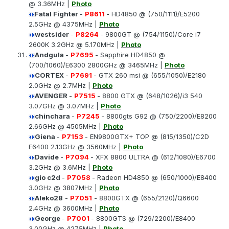
@ 3.36MHz |
Photo
Fatal Fighter
-
P8611
- HD4850 @ (750/1111)/E5200
2.5GHz @ 4375MHz |
Photo
westsider
-
P8264
- 9800GT @ (754/1150)/Core i7
2600K 3.2GHz @ 5.170MHz |
Photo
Andgula
-
P7695
- Sapphire HD4850 @
(700/1060)/E6300 2800GHz @ 3465MHz |
Photo
CORTEX
-
P7691
- GTX 260 msi @ (655/1050)/E2180
2.0GHz @ 2.7MHz |
Photo
AVENGER
-
P7515
- 8800 GTX @ (648/1026)/i3 540
3.07GHz @ 3.07MHz |
Photo
chinchara
-
P7245
- 8800gts G92 @ (750/2200)/E8200
2.66GHz @ 4505MHz |
Photo
Giena
-
P7153
- EN9800GTX+ TOP @ (815/1350)/C2D
E6400 2.13GHz @ 3560MHz |
Photo
Davide
-
P7094
- XFX 8800 ULTRA @ (612/1080)/E6700
3.2GHz @ 3.6MHz |
Photo
gio c2d
-
P7058
- Radeon HD4850 @ (650/1000)/E8400
3.0GHz @ 3807MHz |
Photo
Aleko28
-
P7051
- 8800GTX @ (655/2120)/Q6600
2.4GHz @ 3600MHz |
Photo
George
-
P7001
- 8800GTS @ (729/2200)/E8400
3.00GHz @ 4275MHz |
Photo