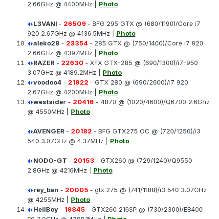
2.66GHz @ 4400MHz |
Photo
L3VANI
-
26509
- BFG 295 GTX @ (680/1190)/Core i7
920 2.67GHz @ 4136.5MHz |
Photo
aleko28
-
23354
- 285 GTX @ (750/1400)/Core i7 920
2.66GHz @ 4397MHz |
Photo
RAZER
-
22630
- XFX GTX-285 @ (690/1300)/i7-950
3.07GHz @ 4189.2MHz |
Photo
voodoo4
-
21922
- GTX 280 @ (690/2600)/i7 920
2.67GHz @ 4200MHz |
Photo
westsider
-
20416
- 4870 @ (1020/4600)/Q6700 2.6Ghz
@ 4550MHz |
Photo
AVENGER
-
20182
- BFG GTX275 OC @ (720/1250)/i3
540 3.07GHz @ 4.37MHz |
Photo
NODO-GT
-
20153
- GTX260 @ (729/1240)/Q9550
2.8GHz @ 4216MHz |
Photo
rey_ban
-
20005
- gtx 275 @ (741/1188)/i3 540 3.07GHz
@ 4255MHz |
Photo
HellBoy
-
19845
- GTX260 216SP @ (730/2300)/E8400